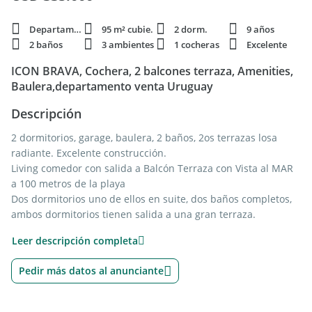
Departamento
95 m² cubie.
2 dorm.
9 años
2 baños
3 ambientes
1 cocheras
Excelente
ICON BRAVA, Cochera, 2 balcones terraza, Amenities,
Baulera,departamento venta Uruguay
Descripción
2 dormitorios, garage, baulera, 2 baños, 2os terrazas losa
radiante. Excelente construcción.
Living comedor con salida a Balcón Terraza con Vista al MAR
a 100 metros de la playa
Dos dormitorios uno de ellos en suite, dos baños completos,
ambos dormitorios tienen salida a una gran terraza.
Aberturas dobles (aislantes térmicas y sonoras), Aire
Leer descripción completa
acondicionado. Loza Radiante sectorizada (ahorro consumo)
termostatos digitales con domótica.
Pedir más datos al anunciante
Lavavajillas, lavarropas, 2 calefones italianos de 100 litros c/u.
Paredes internas de construcción tradicional.
Garage muy cómodo y Baulera Grande.