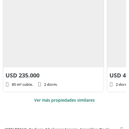
USD
235.000
USD
40
85 m² cubie.
2 dorm.
2 dorm
Ver más propiedades similares