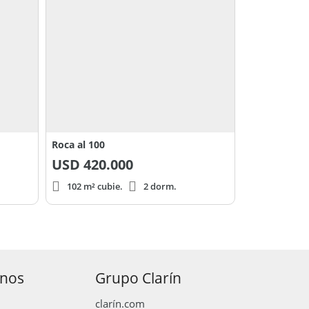
Roca al 100
USD
420.000
102 m² cubie.
2 dorm.
anos
Grupo Clarín
clarín.com