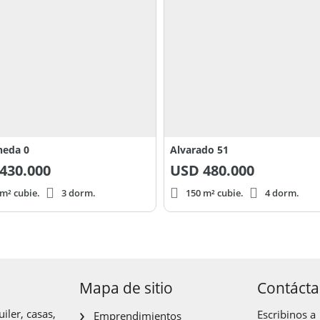
neda 0
Alvarado 51
430.000
USD
480.000
m² cubie.
3 dorm.
150 m² cubie.
4 dorm.
Mapa de sitio
Contáct
iler, casas,
Escribinos a
Emprendimientos