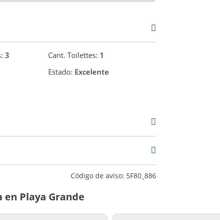
s:
3
Cant. Toilettes:
1
Estado:
Excelente
Venta
USD 465.000
2
Código de aviso: 5F80_886
a en Playa Grande