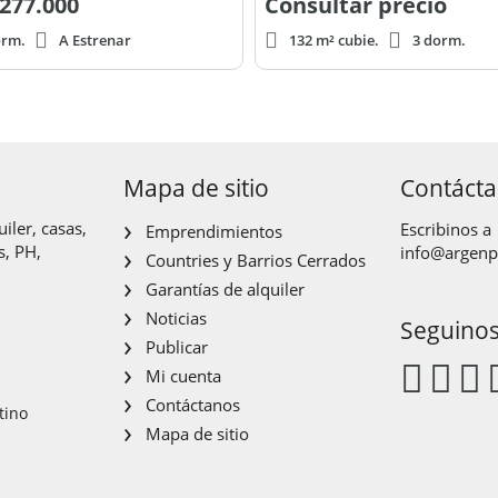
277.000
Consultar precio
orm.
A Estrenar
132 m² cubie.
3 dorm.
Mapa de sitio
Contáct
iler, casas,
Escribinos a
Emprendimientos
s, PH,
info@argen
Countries y Barrios Cerrados
Garantías de alquiler
Noticias
Seguino
Publicar
Mi cuenta
Contáctanos
tino
Mapa de sitio