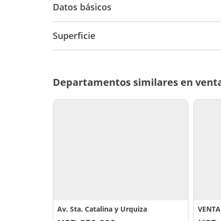
Datos básicos
Superficie
Departamento
115 m2
153 m
Departamentos similares en vent
Av. Sta. Catalina y Urquiza