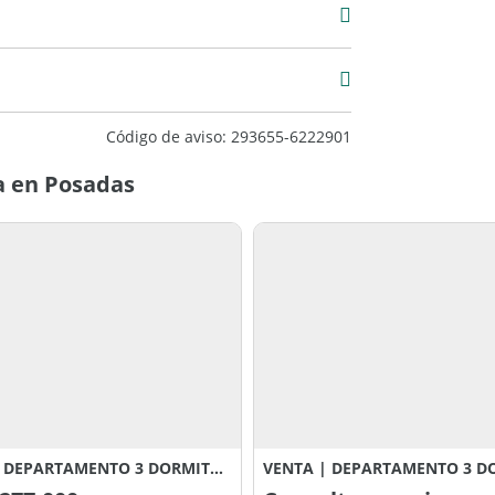
Venta
USD 347.620
2
Código de aviso: 293655-6222901
a en Posadas
VENTA DEPARTAMENTO 3 DORMITORIOS DIFICIO ROCK ZAFIRO, POSADAS