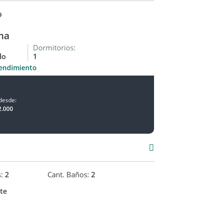
o
ma
Dormitorios:
do
1
endimiento
desde:
2.000
s:
2
Cant. Baños:
2
te