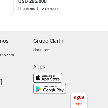
USD
295.000
3 dorm.
A Estrenar
anos
Grupo Clarín
clarín.com
prop.com
Apps
s