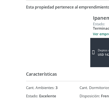
Esta propiedad pertenece al emprendimient
Ipane
Estado:
Termina
Ver empr
Deptos 
USD 14
Características
Cant. Ambientes:
3
Cant. Dormitorio
Estado:
Excelente
Disposición:
Fren