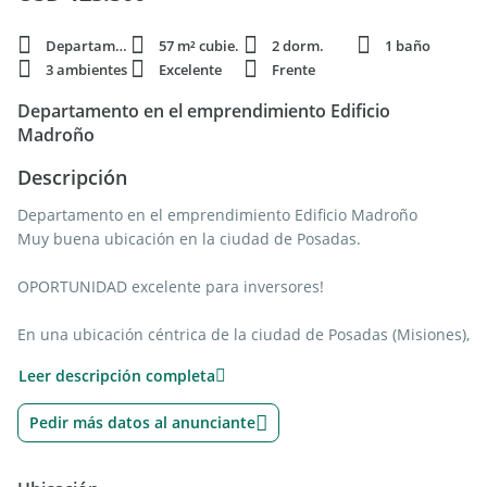
Departamento
57 m² cubie.
2 dorm.
1 baño
3 ambientes
Excelente
Frente
Departamento en el emprendimiento Edificio
Madroño
Descripción
Departamento en el emprendimiento Edificio Madroño
Muy buena ubicación en la ciudad de Posadas.
OPORTUNIDAD excelente para inversores!
En una ubicación céntrica de la ciudad de Posadas (Misiones),
podés encontrar este departamento de 57 m2 localizado en
Leer descripción completa
el primer piso del edificio El Madroño, sobre calle Junín
N°1864 a una cuadra de la plaza San Martín.
Pedir más datos al anunciante
Características del departamento: