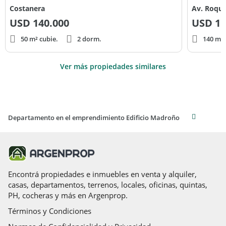
Costanera
Av. Roque
USD
140.000
USD
15
50 m² cubie.
2 dorm.
140 m² 
Ver más propiedades similares
Departamento en el emprendimiento Edificio Madroño
Encontrá propiedades e inmuebles en venta y alquiler,
casas, departamentos, terrenos, locales, oficinas, quintas,
PH, cocheras y más en Argenprop.
Términos y Condiciones