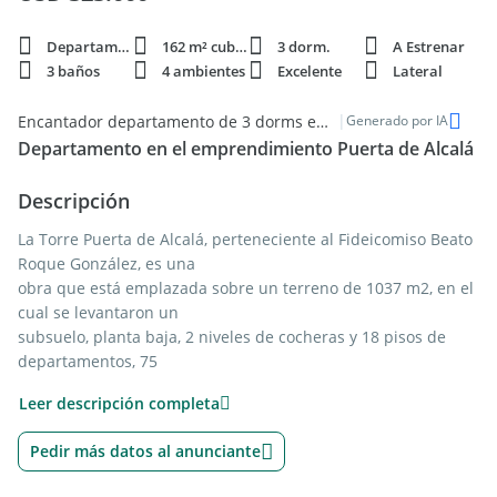
Departamento
162 m² cubie.
3 dorm.
A Estrenar
3 baños
4 ambientes
Excelente
Lateral
|
Encantador departamento de 3 dorms en venta en Puerta de Alcalá, Posadas
Generado por IA
Departamento en el emprendimiento Puerta de Alcalá
Descripción
La Torre Puerta de Alcalá, perteneciente al Fideicomiso Beato
Roque González, es una
obra que está emplazada sobre un terreno de 1037 m2, en el
cual se levantaron un
subsuelo, planta baja, 2 niveles de cocheras y 18 pisos de
departamentos, 75
en total.
Leer descripción completa
El Subsuelo está destinado exclusivamente a estacionamiento
y se ubica además la
Pedir más datos al anunciante
cisterna de agua, el grupo electrógeno y la perforación de la
cual se extrae el agua