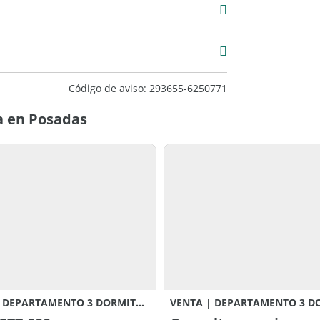
Venta
USD 348.000
2
Código de aviso: 293655-6250771
a en Posadas
VENTA DEPARTAMENTO 3 DORMITORIOS DIFICIO ROCK ZAFIRO, POSADAS