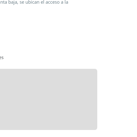
nta baja, se ubican el acceso a la
rcial de 215 m2, y espacio para 13
sivamente a cocheras, que completa
de Posadas.
con vestidor.
es