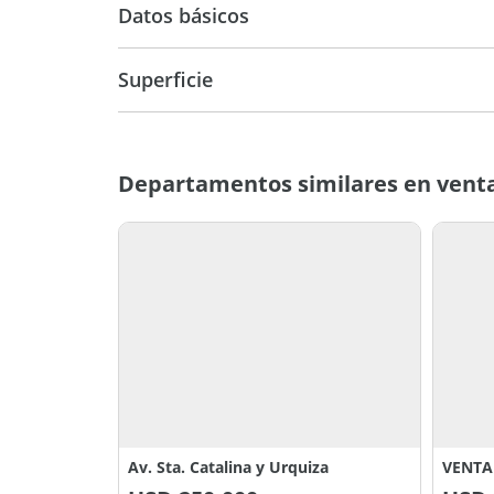
Datos básicos
Superficie
Departamento
162 m2
219 m
Departamentos similares en vent
Av. Sta. Catalina y Urquiza