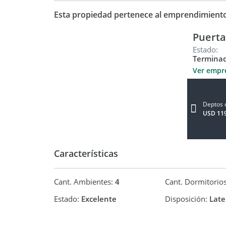
Esta propiedad pertenece al emprendimient
Puerta
Estado:
Termina
Ver empr
Deptos 
USD 11
Características
Cant. Ambientes:
4
Cant. Dormitorio
Estado:
Excelente
Disposición:
Late