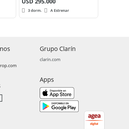
USD
295.000
3 dorm.
A Estrenar
anos
Grupo Clarín
clarín.com
prop.com
Apps
s