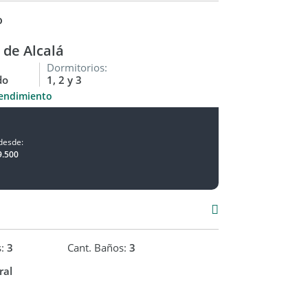
o
 de Alcalá
Dormitorios:
do
1, 2 y 3
endimiento
desde:
9.500
s:
3
Cant. Baños:
3
ral