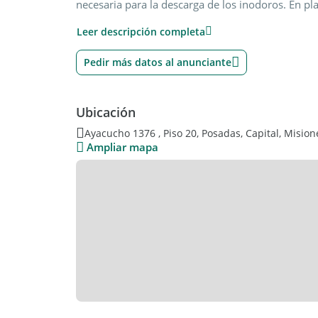
necesaria para la descarga de los inodoros. En pla
torre, y el de vehículos además de un local come
Leer descripción completa
coches, luego existen 2 niveles destinados exclu
la totalidad de las exigidas por la Municipalidad 
Pedir más datos al anunciante
Los departamentos B, poseen una Suite principal 
Ubicación
Opcional: COCHERA (consultar precio)
Ayacucho 1376 , Piso 20, Posadas, Capital, Mision
Ampliar mapa