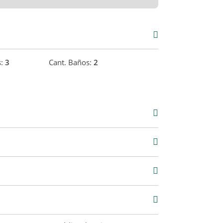
s:
3
Cant. Baños:
2
000