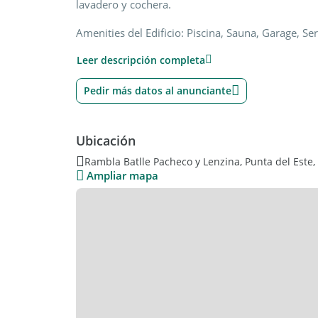
lavadero y cochera.
Amenities del Edificio: Piscina, Sauna, Garage, S
vigilancia.
Leer descripción completa
R.I. 213.229
VREMONT Daniel Amado
Pedir más datos al anunciante
Doblas 312 - CABA
PROPIEDADES EN URUGUAY
Ubicación
Móvil Uruguay :
Mail:
Rambla Batlle Pacheco y Lenzina, Punta del Este
Ampliar mapa
PROPIEDADES EN ARGENTINA
Tel: /
Móvil: +549
Mail: