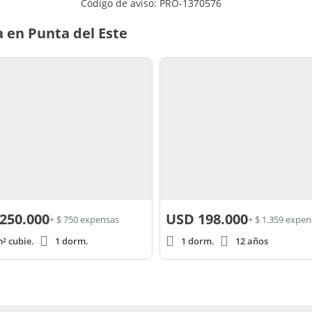
Código de aviso: PRO-1370576
 en Punta del Este
250.000
USD
198.000
+ $ 750 expensas
+ $ 1.359 expen
² cubie.
1 dorm.
1 dorm.
12 años