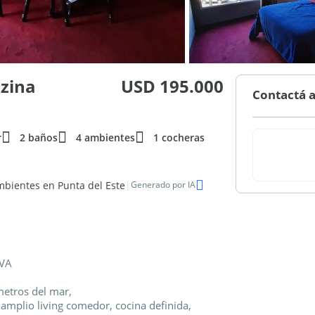
nzina
USD 195.000
Contactá a
r
2 baños
4 ambientes
1 cocheras
|
bientes en Punta del Este
Generado por IA
VA
metros del mar,
amplio living comedor, cocina definida,