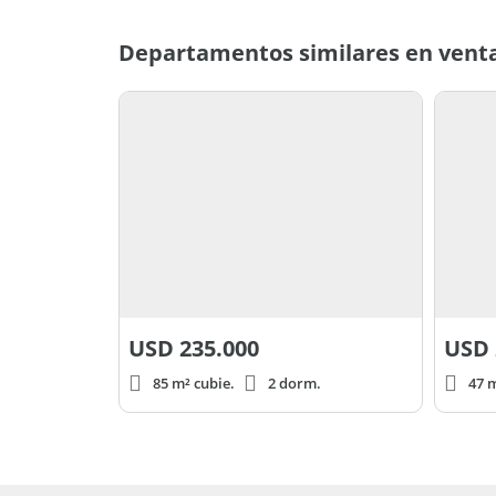
Departamentos similares en venta
USD
235.000
USD
85 m² cubie.
2 dorm.
47 m