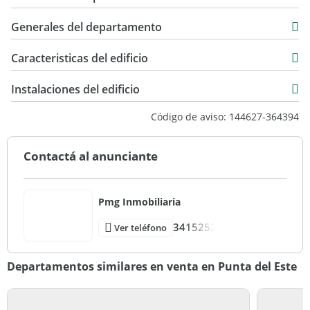
Generales del departamento
Caracteristicas del edificio
24
Instalaciones del edificio
8
Código de aviso: 144627-364394
10
Torre
Contactá al anunciante
Excelente
Pmg Inmobiliaria
3415252
Ver teléfono
Departamentos similares en venta en Punta del Este