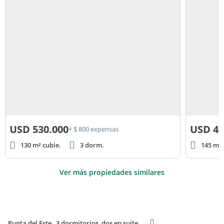
USD
530.000
USD
49
+ $ 800 expensas
130 m² cubie.
3 dorm.
145 m² 
Ver más propiedades similares
Punta del Este , 3 dormitorios, dos en suite