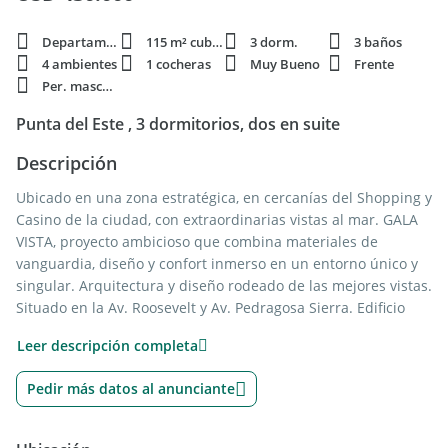
Departamento
115 m² cubie.
3 dorm.
3 baños
4 ambientes
1 cocheras
Muy Bueno
Frente
Per. mascota
Punta del Este , 3 dormitorios, dos en suite
Descripción
Ubicado en una zona estratégica, en cercanías del Shopping y
Casino de la ciudad, con extraordinarias vistas al mar. GALA
VISTA, proyecto ambicioso que combina materiales de
vanguardia, diseño y confort inmerso en un entorno único y
singular. Arquitectura y diseño rodeado de las mejores vistas.
Situado en la Av. Roosevelt y Av. Pedragosa Sierra. Edificio
torre, sobre un amplio parque de 3.800 m2.
Leer descripción completa
Telefonía centralizada con conexión entre unidades. 3
Ascensores de alta velocidad principales y 1 de servicio de
Pedir más datos al anunciante
grandes dimensiones, con sus respectivos palieres desde
cocheras a todos los niveles. Recepción y vigilancia durante
las 24 hs. Servicio de mucamas. Calidad y diseño. Aberturas