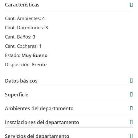
Dormitorio
Características
Sala de juegos
Lavadero
Cant. Ambientes:
4
Pileta
Cant. Dormitorios:
3
Salón usos múltiples
Cant. Baños:
3
Cant. Cocheras:
1
Estado:
Muy Bueno
Disposición:
Frente
Datos básicos
Departamento
Superficie
Venta
115 m2
USD 430.000
Ambientes del departamento
140 m2
Instalaciones del departamento
Servicios del departamento