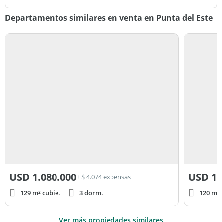
Departamentos similares en venta en Punta del Este
USD
1.080.000
USD
1.
+ $ 4.074 expensas
129 m² cubie.
3 dorm.
120 m² 
Ver más propiedades similares