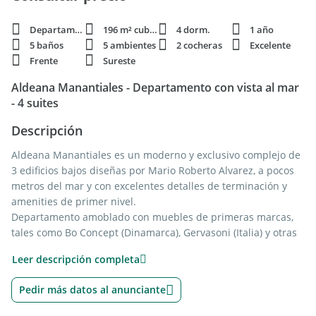
Departamento
196 m² cubie.
4 dorm.
1 año
5 baños
5 ambientes
2 cocheras
Excelente
Frente
Sureste
Aldeana Manantiales - Departamento con vista al mar
- 4 suites
Descripción
Aldeana Manantiales es un moderno y exclusivo complejo de
3 edificios bajos diseñas por Mario Roberto Alvarez, a pocos
metros del mar y con excelentes detalles de terminación y
amenities de primer nivel.
Departamento amoblado con muebles de primeras marcas,
tales como Bo Concept (Dinamarca), Gervasoni (Italia) y otras
de igual calidad. Electrodomésticos italianos marca Smeg en
Leer descripción completa
la cocina.
4 suites, living comedor con salida a una amplia terraza con
Pedir más datos al anunciante
vista al mar. Master suite con 2 vestidores, también con vista
al mar. Cocina independiente con comedor diario y salida a