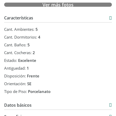
Gastos aproximados:
Ver más fotos
-Gastos comunes: USD 1300 mensuales
-Contribucion Municipal: USD 3.200 anuales
Características
Cant. Ambientes:
5
Cant. Dormitorios:
4
Cant. Baños:
5
Cant. Cocheras:
2
Estado:
Excelente
Antiguedad:
1
Disposición:
Frente
Orientación:
SE
Tipo de Piso:
Porcelanato
Datos básicos
Departamento