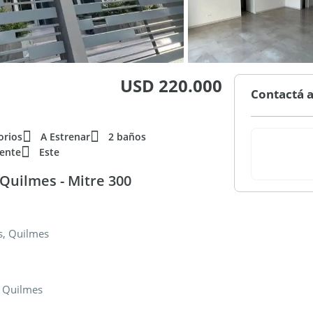
USD 220.000
Contactá a
orios
A Estrenar
2 baños
rente
Este
Quilmes - Mitre 300
s, Quilmes
 Quilmes