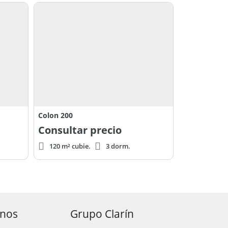
Colon 200
Consultar precio
120 m² cubie.
3 dorm.
anos
Grupo Clarín