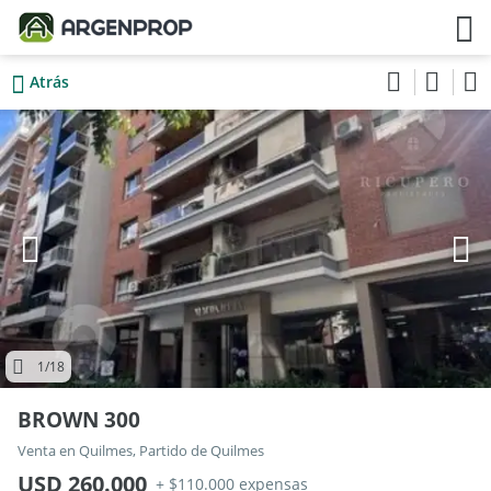
Atrás
1
/18
BROWN 300
Venta en Quilmes, Partido de Quilmes
USD 260.000
+ $110.000 expensas