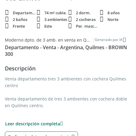
Departamento
74 m² cubie.
2 dorm.
8 años
2 baños
3 ambientes
2 cocheras
Norte
Frente
Este
Per. mascota
|
Moderno dpto. de 3 amb. en venta en Quilmes
Generado por IA
Departamento - Venta - Argentina, Quilmes - BROWN
300
Descripción
Venta departamento tres 3 ambientes con cochera Quilmes
centro
Venta departamento de tres 3 ambientes con cochera doble
en Quilmes centro.
Departamento en excelente ubicación . Edificio Maconda IX.
Leer descripción completa
Cuenta con un living comedor con pisos de porcelanato, muy
luminoso con ventanal de piso a techo y de pared a pared