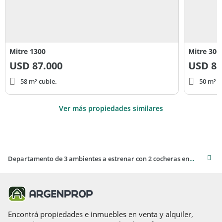
Mitre 1300
Mitre 300
USD
87.000
USD
82
58 m² cubie.
50 m² c
Ver más propiedades similares
Departamento de 3 ambientes a estrenar con 2 cocheras en venta en Quilmes
Encontrá propiedades e inmuebles en venta y alquiler,