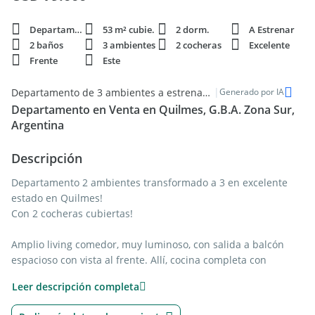
Departamento
53 m² cubie.
2 dorm.
A Estrenar
2 baños
3 ambientes
2 cocheras
Excelente
Frente
Este
|
Departamento de 3 ambientes a estrenar con 2 cocheras en venta en Quilmes
Generado por IA
Departamento en Venta en Quilmes, G.B.A. Zona Sur,
Argentina
Descripción
Departamento 2 ambientes transformado a 3 en excelente
estado en Quilmes!
Con 2 cocheras cubiertas!
Amplio living comedor, muy luminoso, con salida a balcón
espacioso con vista al frente. Allí, cocina completa con
muebles bajomesada y alacenas, y toilette. En primer piso se
Leer descripción completa
encuentra el dormitorio en suite, muy cómodo, con ambiente
que podría ser utilizado como segundo dormitorio,