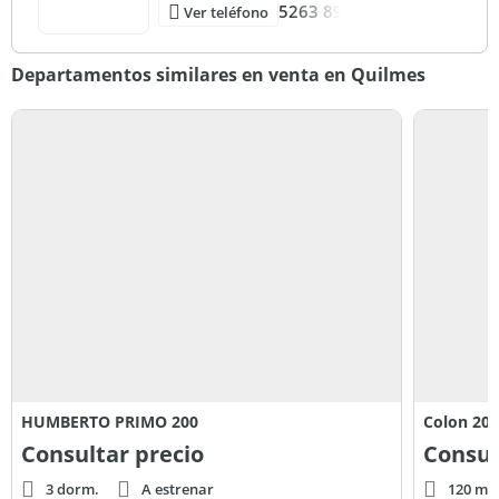
5263 89
Ver teléfono
Departamentos similares en venta en Quilmes
HUMBERTO PRIMO 200
Colon 200
Consultar precio
Consul
3 dorm.
A estrenar
120 m² 