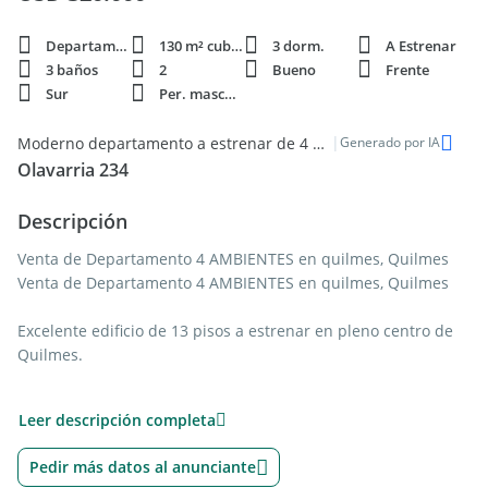
Departamento
130 m² cubie.
3 dorm.
A Estrenar
3 baños
2
Bueno
Frente
Sur
Per. mascota
|
Moderno departamento a estrenar de 4 ambientes en Quilmes
Generado por IA
Olavarria 234
Descripción
Venta de Departamento 4 AMBIENTES en quilmes, Quilmes
Venta de Departamento 4 AMBIENTES en quilmes, Quilmes
Excelente edificio de 13 pisos a estrenar en pleno centro de
Quilmes.
La planta baja cuenta con un amplio espacio y acceso a
Leer descripción completa
cocheras en planta baja y subsuelo, brindando comodidad y
seguridad para vehículos. El edificio dispone de 2 ascensores
Pedir más datos al anunciante
Premium de velocidad variable y grupo electrógeno propio,