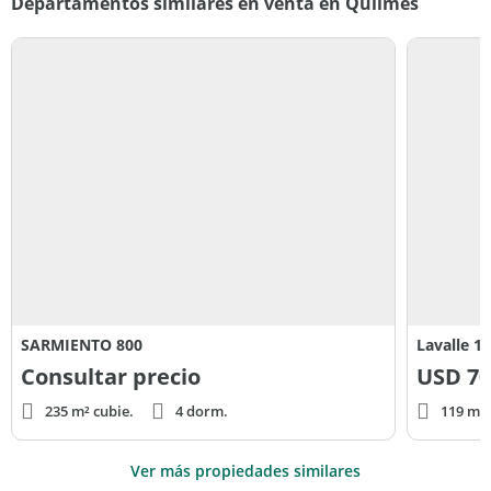
Departamentos similares en venta en Quilmes
SARMIENTO 800
Lavalle 1
Consultar precio
USD
70
235 m² cubie.
4 dorm.
119 m² 
Ver más propiedades similares