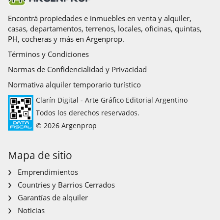
Nación y Constitucionales, los agentes/gestores NO ejercen el
corretaje inmobiliario. Todas las operaciones inmobiliarias
Encontrá propiedades e inmuebles en venta y alquiler,
son objeto de intermediación y conclusión por parte del
casas, departamentos, terrenos, locales, oficinas, quintas,
corredor público inmobiliario colegiado a cargo de la
PH, cocheras y más en Argenprop.
publicación, cuyos datos se exhiben en la presente. La
Términos y Condiciones
presente publicación describe las características esenciales
del inmueble, debiéndose consultar al corredor público
Normas de Confidencialidad y Privacidad
inmobiliario responsable de la operación por la eventual
Normativa alquiler temporario turístico
actualización de las medidas, descripciones arquitectónicas y
funcionales, valores de expensas, servicios, impuestos,
Clarín Digital - Arte Gráfico Editorial Argentino
precios y demás información, cuyos valores son aproximados.
Todos los derechos reservados.
© 2026 Argenprop
Mapa de sitio
Emprendimientos
Countries y Barrios Cerrados
Garantías de alquiler
Noticias