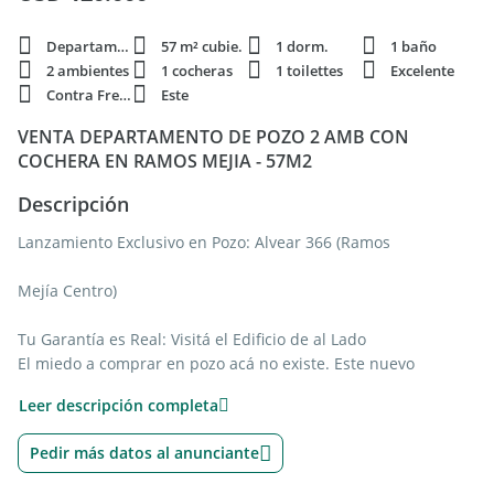
Departamento
57 m² cubie.
1 dorm.
1 baño
2 ambientes
1 cocheras
1 toilettes
Excelente
Contra Frente
Este
VENTA DEPARTAMENTO DE POZO 2 AMB CON
COCHERA EN RAMOS MEJIA - 57M2
Descripción
Lanzamiento Exclusivo en Pozo: Alvear 366 (Ramos
Mejía Centro)
Tu Garantía es Real: Visitá el Edificio de al Lado
El miedo a comprar en pozo acá no existe. Este nuevo
proyecto cuenta con el respaldo de la misma desarrolladora
Leer descripción completa
que construyó, entregó y vendió con total éxito el edificio
lindero.
Pedir más datos al anunciante
Las fotos reales de la publicación corresponden a esa obra ya
finalizada por el desarrollador. Te invitamos a conocerla para