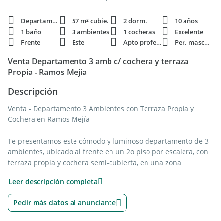
Departamento
57 m² cubie.
2 dorm.
10 años
1 baño
3 ambientes
1 cocheras
Excelente
Frente
Este
Apto profesi.
Per. mascota
Venta Departamento 3 amb c/ cochera y terraza
Propia - Ramos Mejia
Descripción
Venta - Departamento 3 Ambientes con Terraza Propia y
Cochera en Ramos Mejía
Te presentamos este cómodo y luminoso departamento de 3
ambientes, ubicado al frente en un 2o piso por escalera, con
terraza propia y cochera semi-cubierta, en una zona
residencial muy bien conectada de Ramos Mejía.
Leer descripción completa
Características principales:
Pedir más datos al anunciante
Amplio living-comedor con cocina integrada, moderno y