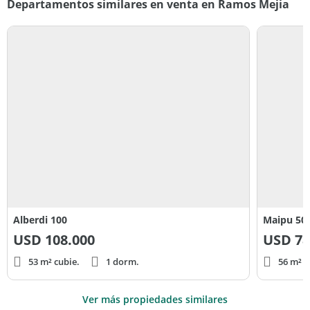
Departamentos similares en venta en Ramos Mejia
Alberdi 100
Maipu 50
USD
108.000
USD
78
53 m² cubie.
1 dorm.
56 m² c
Ver más propiedades similares