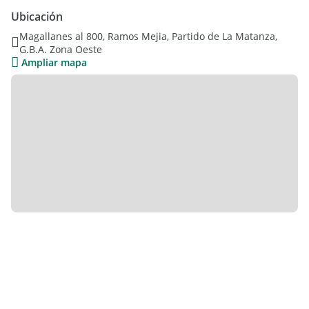
funcional con bajo mesada y alacena con vinoteca de
Ubicación
melamina blanca.
Magallanes al 800, Ramos Mejia, Partido de La Matanza,
G.B.A. Zona Oeste
Dos dormitorios con placard empotrado y baulera, ambos con
Ampliar mapa
excelente entrada de luz natural
Baño completo con bañera, de generosas dimensiones
Todos los ambientes cuentan con ventilación cruzada y muy
buena luminosidad durante todo el día
Terraza privada de uso exclusivo, ideal para disfrutar
reuniones, hacer un quincho o jardín urbano
Cochera semicubierta de fácil acceso
Ubicación:
A 2 cuadras de Av. Alvarado