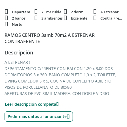
Departamento
75 m² cubie.
2 dorm.
A Estrenar
2 baños
3 ambientes
Excelente
Contra Frente
Norte
RAMOS CENTRO 3amb 70m2 A ESTRENAR
CONTRAFRENTE
Descripción
A ESTRENAR !
DEPARTAMENTO C/FRENTE CON BALCON 1,20 x 3,00 DOS
DORMITORIOS 3 x 360, BANO COMPLETO 1,9 x 2, TOILETTE,
LIVING COMEDOR 5 x 5, COCINA DE CONCEPTO ABIERTO.
PISOS DE PORCELLANATO DE 80x80
ABERTURAS DE PVC SIMIL MADERA, CON DOBLE VIDRIO
LAMINADO.
Leer descripción completa
CALDERA DUAL SAIR INDIVIDUAL, PARA AGUA CALIENTE Y
CALEFACCION POR RADIADORES.
Pedir más datos al anunciante
TERMOSTATO DIGITAL DE REGULACION DE TEMPERATURA DE
AMBIENTE PROGRAMABLE POR HORA Y DIA