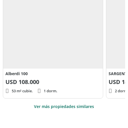
Alberdi 100
SARGENTO
USD
108.000
USD
14
53 m² cubie.
1 dorm.
2 dorm
Ver más propiedades similares