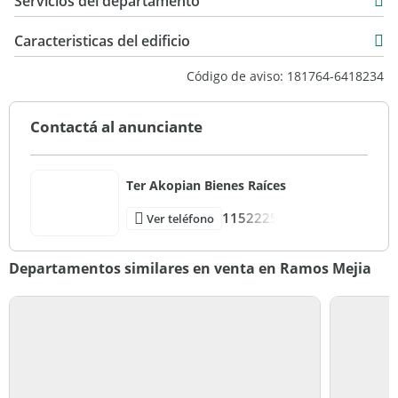
Servicios del departamento
Caracteristicas del edificio
15
Código de aviso: 181764-6418234
6
50
Contactá al anunciante
Excelente
Ter Akopian Bienes Raíces
1152225
Ver teléfono
Departamentos similares en venta en Ramos Mejia