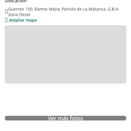
Ubicación
Güemes 100, Ramos Mejia, Partido de La Matanza, G.B.A.
Coordina tu visita con nosotros.
Zona Oeste
Ampliar mapa
Ver más fotos