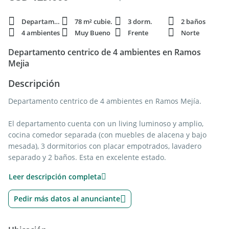
Departamento
78 m² cubie.
3 dorm.
2 baños
4 ambientes
Muy Bueno
Frente
Norte
Departamento centrico de 4 ambientes en Ramos
Mejia
Descripción
Departamento centrico de 4 ambientes en Ramos Mejía.
El departamento cuenta con un living luminoso y amplio,
cocina comedor separada (con muebles de alacena y bajo
mesada), 3 dormitorios con placar empotrados, lavadero
separado y 2 baños. Esta en excelente estado.
Leer descripción completa
El edificio cuenta con camaras de vigilancia.
Pedir más datos al anunciante
Esta situado a una cuadra de la estación de tren de Ramos
Mejía, posee excelente ubicación y acceso a avenidas,
comercios, colegios y medios de transporte.