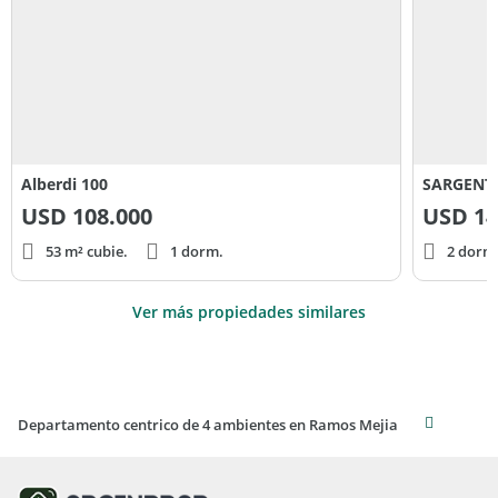
Alberdi 100
SARGENTO
USD
108.000
USD
14
53 m² cubie.
1 dorm.
2 dorm
Ver más propiedades similares
Departamento centrico de 4 ambientes en Ramos Mejia