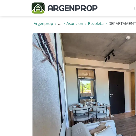
E
Argenprop
...
Asuncion
Recoleta