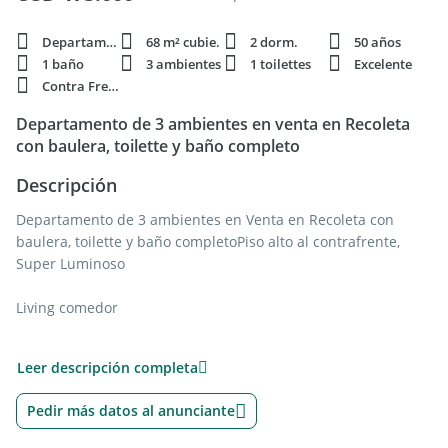
Departamento
68 m² cubie.
2 dorm.
50 años
1 baño
3 ambientes
1 toilettes
Excelente
Contra Frente
Departamento de 3 ambientes en venta en Recoleta
con baulera, toilette y baño completo
Descripción
Departamento de 3 ambientes en Venta en Recoleta con
baulera, toilette y baño completoPiso alto al contrafrente,
Super Luminoso
Living comedor
Cocina separada con barra pasaplatos.
Leer descripción completa
Lavadero sectorizado con gran poder de guardado
Pedir más datos al anunciante
Comedor diario