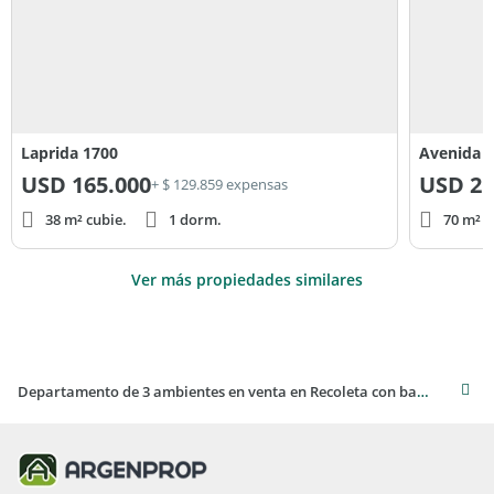
Laprida 1700
Avenida S
USD
165.000
USD
21
+ $ 129.859 expensas
38 m² cubie.
1 dorm.
70 m² c
Ver más propiedades similares
Departamento de 3 ambientes en venta en Recoleta con baulera, toilette y baño completo