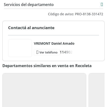
Servicios del departamento
Código de aviso: PRO-8138-331472
VREMONT Daniel Amado
Doblas 312 - CABA
Contactá al anunciante
PROPIEDADES EN URUGUAY
Móvil Uruguay :
Mail:
VREMONT Daniel Amado
PROPIEDADES EN ARGENTINA
114902-
Ver teléfono
Tel: /
Móvil: +549
Departamentos similares en venta en Recoleta
Mail: