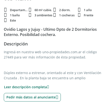
Departamento
60 m² cubie.
2 dorm.
1 año
1 baño
3 ambientes
1 cocheras
Frente
Este
Ovidio Lagos y Jujuy - Ultimo Dpto de 2 Dormitorios
Externo. Posibilidad cochera.
Descripción
Ingresá en nuestra web uno-propiedades.com.ar el código
27449 para ver más información de ésta propiedad.
Dúplex externo a estrenar, orientado al este y con Ventilación
Cruzada . En la planta baja se encuentra un amplio
estar/comedor, cocina integrada y balcón al frente. En la
Leer descripción completa
planta alta hay dos dormitorios, uno al frente con amplio
ventanal a la calle y un baño. Cocheras disponibles.
Pedir más datos al anunciante