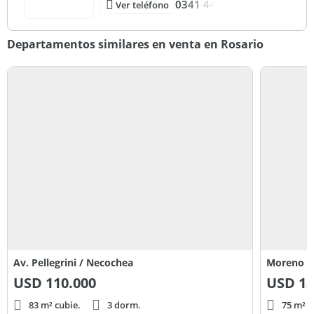
0341 44
Ver teléfono
Departamentos similares en venta en Rosario
Av. Pellegrini / Necochea
Moreno 1
USD
110.000
USD
12
83 m² cubie.
3 dorm.
75 m²