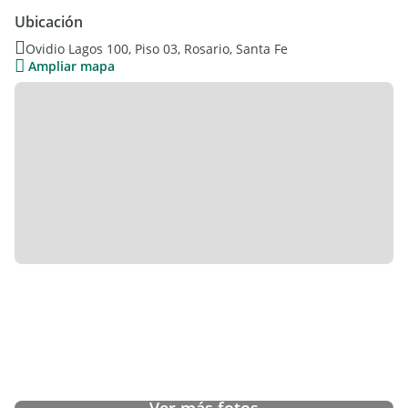
Contacto: 449-8484 Whatsapp: +549 341 666 1111 -
Ubicación
Mendoza 1477 - Rosario
Ovidio Lagos 100, Piso 03, Rosario, Santa Fe
Ampliar mapa
La información, medidas e imágenes nos fueron provistas y
pueden no ser exactas. Precios y disponibilidad son sujetos a
cambios sin previo aviso. El interesado deberá realizar las
verificaciones respectivas previo a la realización de cualquier
operación, requiriendo las copias necesarias de la
documentación que corresponda.