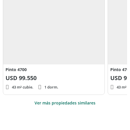
Pinto 4700
Pinto 470
USD
99.550
USD
99
43 m² cubie.
1 dorm.
43 m² c
Ver más propiedades similares