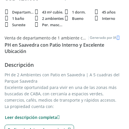
Departamento
43 m² cubie.
1 dorm.
45 años
1 baño
2 ambientes
Bueno
Interno
Sureste
Per. mascota
|
Venta de departamento de 1 ambiente con patio en Saavedra
Generado por IA
PH en Saavedra con Patio Interno y Excelente
Ubicación
Descripción
PH de 2 Ambientes con Patio en Saavedra | A 5 cuadras del
Parque Saavedra
Excelente oportunidad para vivir en una de las zonas más
buscadas de CABA, con cercanía a espacios verdes,
comercios, cafés, medios de transporte y rápidos accesos.
La propiedad cuenta con:
Estar-comedor
Leer descripción completa
Cocina integrada
1 dormitorio