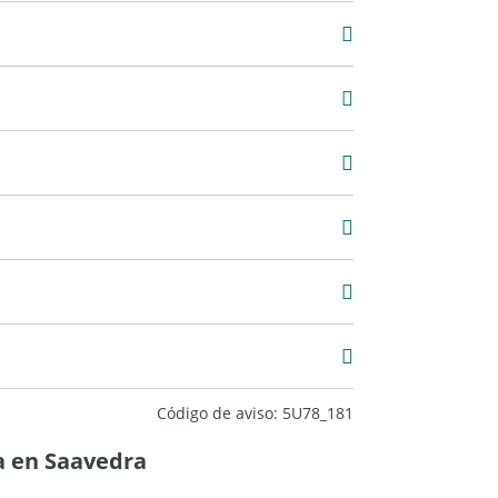
4 m2
68,56 m2
2
Excelente
Código de aviso: 5U78_181
a en Saavedra