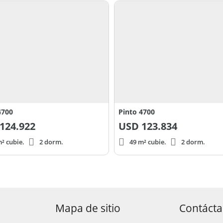
4700
Pinto 4700
124.922
USD
123.834
² cubie.
2 dorm.
49 m² cubie.
2 dorm.
Mapa de sitio
Contáct