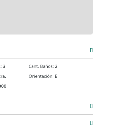
s:
3
Cant. Baños:
2
ra.
Orientación:
E
000
Venta
USD 175.000