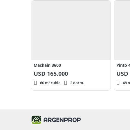
Machain 3600
Pinto 
USD
165.000
USD
60 m² cubie.
2 dorm.
48 m