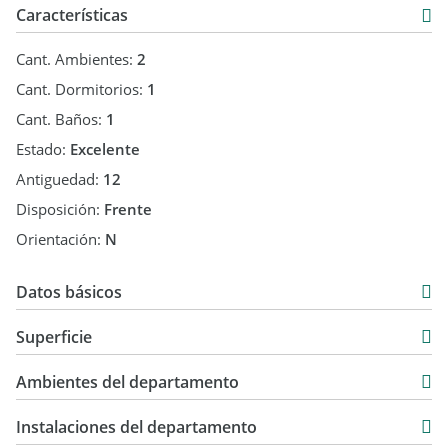
Características
¡Llámenos para conocer más en detalle esta propiedad!
Tel:
Cant. Ambientes:
2
Email:
Cant. Dormitorios:
1
LOGROS Servicios Inmobiliarios - Pueyrredón 407 - Salta,
Capital
Cant. Baños:
1
“Tu Éxito, Nuestra Misión”
Estado:
Excelente
Antiguedad:
12
Disposición:
Frente
Orientación:
N
Datos básicos
Departamento
Superficie
Venta
60 m2
USD 116.800
Ambientes del departamento
60 m2
Instalaciones del departamento