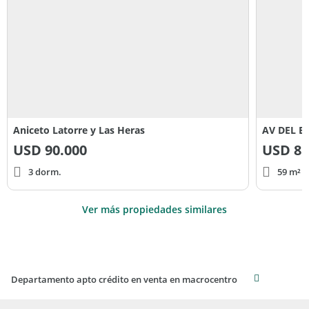
Aniceto Latorre y Las Heras
USD
90.000
USD
85
3 dorm.
59 m² c
Ver más propiedades similares
Departamento apto crédito en venta en macrocentro