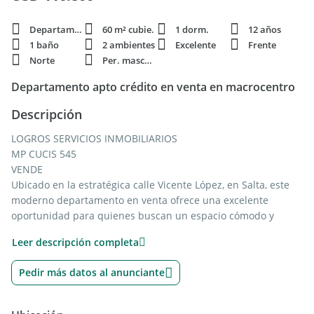
Departamento
60 m² cubie.
1 dorm.
12 años
1 baño
2 ambientes
Excelente
Frente
Norte
Per. mascota
Departamento apto crédito en venta en macrocentro
Descripción
LOGROS SERVICIOS INMOBILIARIOS
MP CUCIS 545
VENDE
Ubicado en la estratégica calle Vicente López, en Salta, este
moderno departamento en venta ofrece una excelente
oportunidad para quienes buscan un espacio cómodo y
funcional, el inmueble cuenta con una disposición frontal
Leer descripción completa
que permite disfrutar de abundante luz natural y vistas
agradables. Con una superficie total de 60 m2, todos ellos
Pedir más datos al anunciante
cubiertos, el departamento se compone de 2 ambientes: un
acogedor dormitorio, un baño completo, una cocina equipada
y un balcón ideal para relajarse al aire libre.