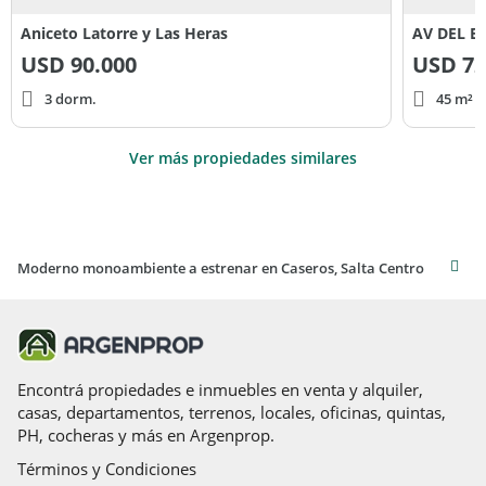
Aniceto Latorre y Las Heras
USD
90.000
USD
72
3 dorm.
45 m² c
Ver más propiedades similares
Moderno monoambiente a estrenar en Caseros, Salta Centro
Encontrá propiedades e inmuebles en venta y alquiler,
casas, departamentos, terrenos, locales, oficinas, quintas,
PH, cocheras y más en Argenprop.
Términos y Condiciones