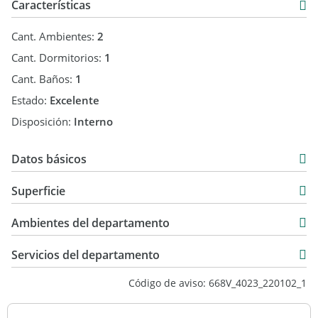
¡Llámenos para conocer más en detalle esta propiedad!
Características
Tel:
Email:
Cant. Ambientes:
2
LOGROS Servicios Inmobiliarios - Pueyrredón 407 - Salta,
Cant. Dormitorios:
1
Capital
Cant. Baños:
1
“Tu Éxito, Nuestra Misión”
Estado:
Excelente
Disposición:
Interno
Datos básicos
Departamento
Superficie
Venta
37 m2
USD 78.000
Ambientes del departamento
37 m2
Servicios del departamento
Código de aviso: 668V_4023_220102_1