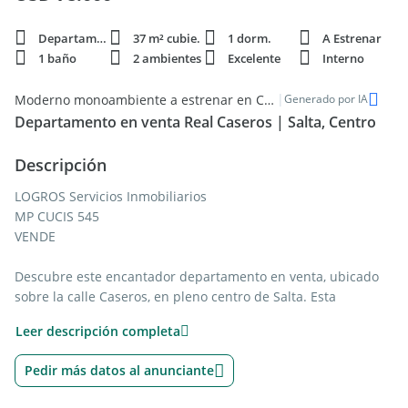
Departamento
37 m² cubie.
1 dorm.
A Estrenar
1 baño
2 ambientes
Excelente
Interno
|
Moderno monoambiente a estrenar en Caseros, Salta Centro
Generado por IA
Departamento en venta Real Caseros | Salta, Centro
Descripción
LOGROS Servicios Inmobiliarios
MP CUCIS 545
VENDE
Descubre este encantador departamento en venta, ubicado
sobre la calle Caseros, en pleno centro de Salta. Esta
propiedad se encuentra en una excelente ubicación, cercana
Leer descripción completa
a la zona céntrica de la ciudad y rodeada de comercios y
almacenes, lo que garantiza un acceso cómodo y rápido a
Pedir más datos al anunciante
todos los servicios necesarios. Su entorno tranquilo lo
convierte en el lugar ideal para disfrutar de la vida urbana