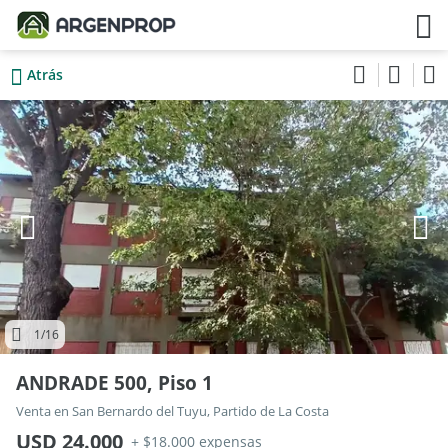
Atrás
1
/16
ANDRADE 500, Piso 1
Venta en San Bernardo del Tuyu, Partido de La Costa
USD 24.000
+ $18.000 expensas