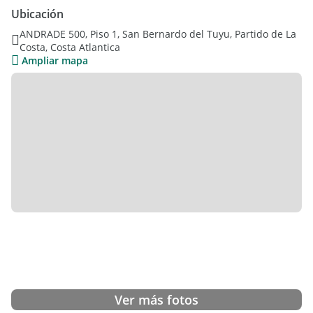
Expensas super bajas - se vende sin muebles - zona tranquila
Ubicación
- calle de asfalto.-
ANDRADE 500, Piso 1, San Bernardo del Tuyu, Partido de La
Costa, Costa Atlantica
Para mas información, contáctenos!
Ampliar mapa
Ver más fotos