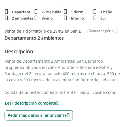
Departamento
29 m² cubie.
1 dorm.
1 baño
2 ambientes
Bueno
Interno
Sur
|
Venta de 1 dormitorio de 29m2 en San Bernardo del Tuyu
Generado por IA
Departamento 2 ambientes
Descripción
Venta de Departamento 2 Ambientes, San Bernardo
propiedad ubicada en calle Andrade al 500 entre Mitre y
Santiago del Estero, a tan solo 400 metros de chiozza, 500 de
la costa y 300 metros de la avenida San Bernardo, lado sur.
Consta de un estar comedor al frente - baño - cocina como
prolongación y dormitorio contra-frente con pequeño
Leer descripción completa
placard.-
Pedir más datos al anunciante
Servicios: gas envasado - agua por bomba - luz y cloacas.-