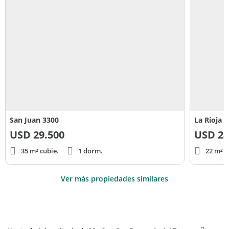
San Juan 3300
La Rioja 
USD
29.500
USD
28
35 m² cubie.
1 dorm.
22 m² c
Ver más propiedades similares