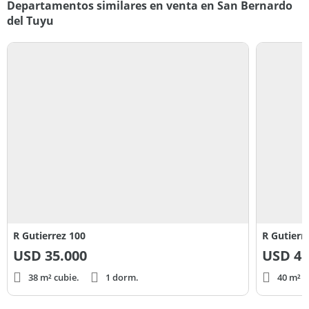
Departamentos similares en venta en San Bernardo
del Tuyu
R Gutierrez 100
R Gutierr
USD
35.000
USD
45
38 m² cubie.
1 dorm.
40 m² c