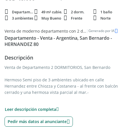
Departamento
49 m² cubie.
2 dorm.
1 baño
3 ambientes
Muy Bueno
Frente
Norte
|
Venta de moderno departamento con 2 dormitorios en San Bernardo del Tuyú
Generado por IA
Departamento - Venta - Argentina, San Bernardo -
HERNANDEZ 80
Descripción
Venta de Departamento 2 DORMITORIOS, San Bernardo
Hermoso Semi piso de 3 ambientes ubicado en calle
Hernandez entre Chiozza y Costanera - al frente con balcón
cerrado y una hermosa vista parcial al mar.-
Consta de un estar comedor amplio con puerta balcón al
Leer descripción completa
norte salida al balcón corrido, cerrado con cerramiento de
aluminio con un pequeño lavadero - cocina separada, bien
Pedir más datos al anunciante
equipada y puerta al balcón.-