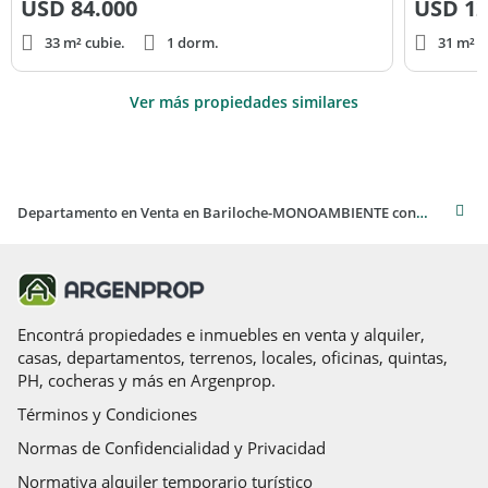
USD
84.000
USD
12
33 m² cubie.
1 dorm.
31 m² c
Ver más propiedades similares
Departamento en Venta en Bariloche-MONOAMBIENTE con cochera en Centro Bariloche en pozo.
Encontrá propiedades e inmuebles en venta y alquiler,
casas, departamentos, terrenos, locales, oficinas, quintas,
PH, cocheras y más en Argenprop.
Términos y Condiciones
Normas de Confidencialidad y Privacidad
Normativa alquiler temporario turístico