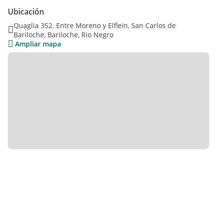
Incluye cochera, valor aproximado usd 20.000 (incluido en el
Ubicación
precio).
Quaglia 352. Entre Moreno y Elflein, San Carlos de
Bariloche, Bariloche, Rio Negro
FIDEICOMISO AL COSTO
Ampliar mapa
Excelente departamento con cochera en FIDEICOMISO
QUAGLIA en pleno centro de Bariloche a 300 metros del
Centro Cívico.
Se trata de un edificio de categoría con planta baja y 7 pisos.
Departamento monoambiente en 3er piso interno.
Departamento apto turismo y apto profesional.
Aberturas de PVC con vidrios DVH
Pisos de porcelanato
Cochera cubierta No4