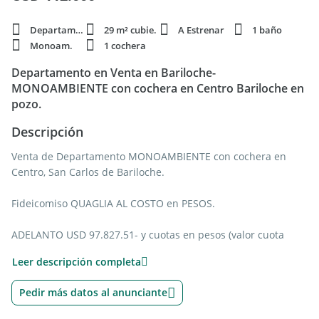
Departamento
29 m² cubie.
A Estrenar
1 baño
Monoam.
1 cochera
Departamento en Venta en Bariloche-
MONOAMBIENTE con cochera en Centro Bariloche en
pozo.
Descripción
Venta de Departamento MONOAMBIENTE con cochera en
Centro, San Carlos de Bariloche.
Fideicomiso QUAGLIA AL COSTO en PESOS.
ADELANTO USD 97.827.51- y cuotas en pesos (valor cuota
JULIO 2026 $4.241.27-) ajustables según el costo real de obra.
Leer descripción completa
Pueden llegar a agregarse 3 o 4 cuotas más según costo de
Pedir más datos al anunciante
construcción del fideicomiso.