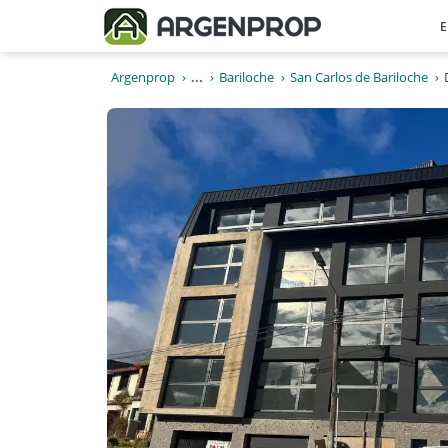
E
Argenprop
...
Bariloche
San Carlos de Bariloche