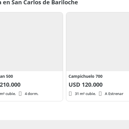
 en San Carlos de Bariloche
an 500
Campichuelo 700
210.000
USD
120.000
m² cubie.
4 dorm.
31 m² cubie.
A Estrenar