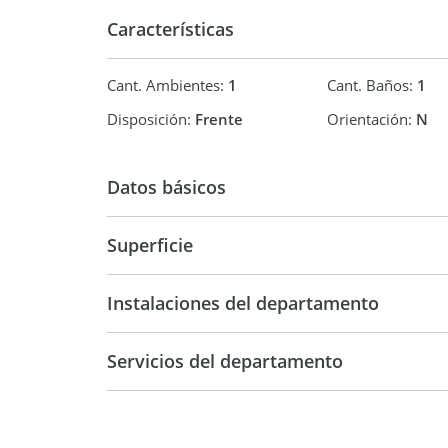
Características
Cant. Ambientes:
1
Cant. Baños:
1
Disposición:
Frente
Orientación:
N
Datos básicos
Superficie
Departamento
39 m2
39 m2
Instalaciones del departamento
Servicios del departamento