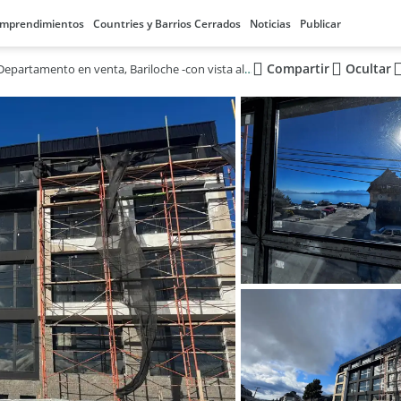
mprendimientos
Countries y Barrios Cerrados
Noticias
Publicar
Compartir
Ocultar
Departamento en venta, Bariloche -con vista al Lago Nahuel Huapi