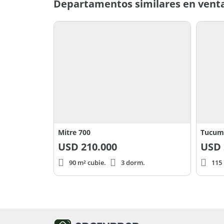
Departamentos similares en venta
Mitre 700
Tucum
USD
210.000
USD
90 m² cubie.
3 dorm.
115 