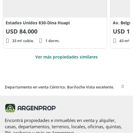
Estados Unidos 830-Dina Huapi
Av. Belgr
USD
84.000
USD
13
33 m² cubie.
1 dorm.
43 m² c
Ver más propiedades similares
Departamento en venta Céntrico. Bariloche Vista excelente.
Encontrá propiedades e inmuebles en venta y alquiler,
casas, departamentos, terrenos, locales, oficinas, quintas,
PH, cocheras y más en Argenprop.