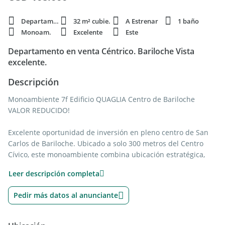
Departamento
32 m² cubie.
A Estrenar
1 baño
Monoam.
Excelente
Este
Departamento en venta Céntrico. Bariloche Vista
excelente.
Descripción
Monoambiente 7f Edificio QUAGLIA Centro de Bariloche
VALOR REDUCIDO!
Excelente oportunidad de inversión en pleno centro de San
Carlos de Bariloche. Ubicado a solo 300 metros del Centro
Cívico, este monoambiente combina ubicación estratégica,
funcionalidad y gran potencial tanto para renta turística
Leer descripción completa
como uso profesional.
Pedir más datos al anunciante
La unidad se encuentra en el 7mo y último piso de un
moderno edificio con una vista espectacular dela ciudad.
Cuenta con acceso inmediato a los principales comercios,