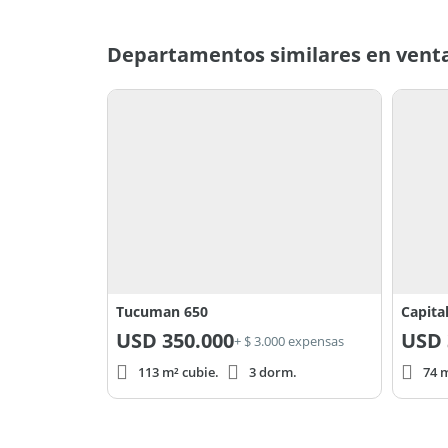
Cafetera de filtro
Departamentos similares en venta
Tostadora eléctrica
Las medidas, áreas y datos proporcionados en es
carácter informativo. La información definitiva se
planos correspondientes.
Todas las operaciones están supervisadas por el M
González Mat. prov. 062-RPC-10-F 123/124. L1
Tucuman 650
Capita
USD
350.000
USD
+ $ 3.000 expensas
113 m² cubie.
3 dorm.
74 m