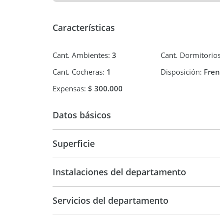
B612 es el primer complejo con certificación Edge
Equipamiento:
Características
Aire acondicionado
Cant. Ambientes:
3
Cant. Dormitorio
Heladera con freezer
Cant. Cocheras:
1
Disposición:
Fren
Tv smart
Expensas:
$ 300.000
Lavarropas
Datos básicos
Lavavajillas
Microondas
Superficie
Departamento
Horno
70 m2
88 m2
Instalaciones del departamento
Wi fi
Cerradura inteligente
Servicios del departamento
Pava eléctrica