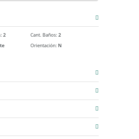
 en sustentabilidad en la ciudad.
s:
2
Cant. Baños:
2
te
Orientación:
N
Venta
USD 355.000