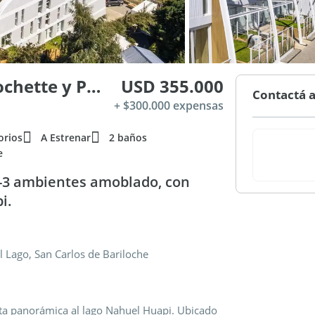
AV. Bustillo 5440. Entre Larrochette y Pehuén
USD 355.000
Contactá a
+ $300.000 expensas
orios
A Estrenar
2 baños
e
-3 ambientes amoblado, con
i.
 Lago, San Carlos de Bariloche
ta panorámica al lago Nahuel Huapi. Ubicado