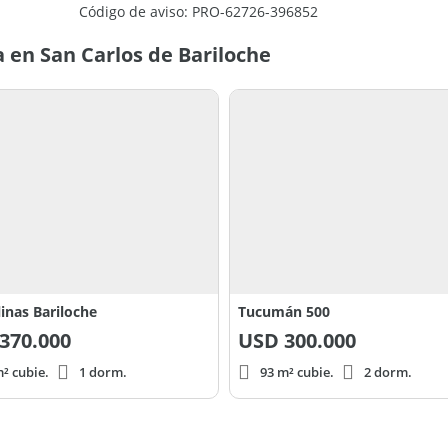
Código de aviso: PRO-62726-396852
 en San Carlos de Bariloche
ta publicación son aproximados y solo de
 encuentra en la escritura del inmueble y/o los
artillero y corredor público Roberto Sergio
linas Bariloche
Tucumán 500
370.000
USD
300.000
² cubie.
1 dorm.
93 m² cubie.
2 dorm.