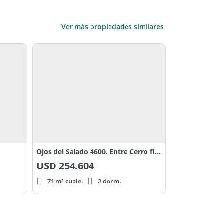
Ver más propiedades similares
Ojos del Salado 4600. Entre Cerro fia y Chenque
USD
254.604
71 m² cubie.
2 dorm.