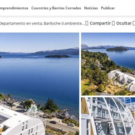
mprendimientos
Countries y Barrios Cerrados
Noticias
Publicar
Compartir
Ocultar
Departamento en venta, Bariloche-3 ambientes amoblado, con increible vista al Lago Nahuel Huapi.