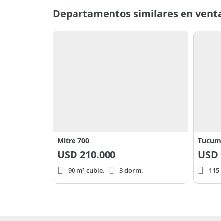
Todas las operaciones están supervisadas por el M
Departamentos similares en venta
González Mat. prov. 062-RPC-10-F 123/124. L1
Mitre 700
Tucum
USD
210.000
USD
90 m² cubie.
3 dorm.
115 