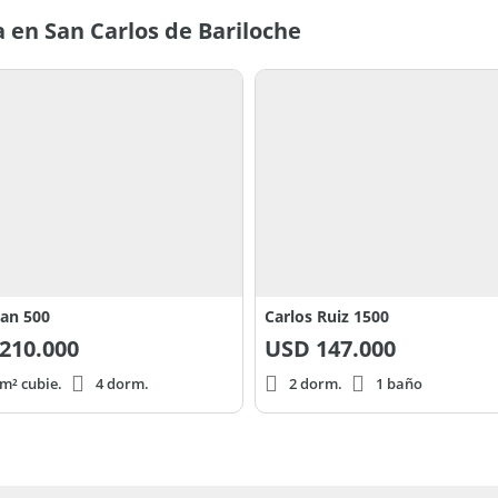
artillero y corredor público Roberto Sergio
 en San Carlos de Bariloche
an 500
Carlos Ruiz 1500
210.000
USD
147.000
m² cubie.
4 dorm.
2 dorm.
1 baño