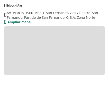
TREN, A CUADRAS DEL CENTRO COMERCIAL Y A UNAS 10
Ubicación
CUADRAS DE LA COSTA DEL RIO.
AV. PERON 1900, Piso 1, San Fernando Vias / Centro, San
EXELENTE OPORTUNIDAD
Fernando, Partido de San Fernando, G.B.A. Zona Norte
BAJAS EXPENSAS
Ampliar mapa
IDEAL INVERSOR
APTO CREDITO.