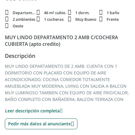
Departamento
46 m² cubie.
1 dorm.
1 baño
2 ambientes
1 cocheras
Muy Bueno
Frente
Oeste
MUY LINDO DEPARTAMENTO 2 AMB C/COCHERA
CUBIERTA (apto credito)
Descripción
MUY LINDO DEPARTAMENTO DE 2 AMB: CUENTA CON 1
DORMITORIO CON PLACARD CON EQUIPO DE AIRE
ACONDICIONADO, COCINA COMEDOR TOTALMENTE
AMUEBLADA MUY MODERNA, LIVING CON SALIDA A BALCON
MUY LUMINOSO TAMBIEN CON EQUIPO DE AIRE FRIO/CALOR,
BAÑO COMPLETO CON BAÑADERA, BALCON TERRAZA CON
LAVADERO (PILETA DE LAVAR E INSTALACION PARA
Leer descripción completa
LAVARROPAS), COCHERA CUBIERTA, TERRAZA DE USO
COMUN.
Pedir más datos al anunciante
UBICADO EN ZONA CENTRICA, CON VARIOS MEDIOS DE
LOCOMOCION EN LA PUERTA , A 4 CUADRAS ESTACION DE