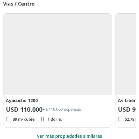
Vias / Centro
Ayacucho 1200
Av Libert
USD
110.000
USD
99
+ $ 110.000 expensas
39 m² cubie.
1 dorm.
52,78 m
Ver más propiedades similares