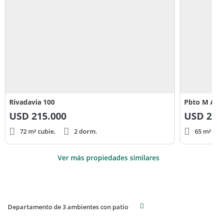
Rivadavia 100
Pbto M Al
USD
215.000
USD
22
72 m² cubie.
2 dorm.
65 m² c
Ver más propiedades similares
Departamento de 3 ambientes con patio