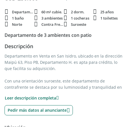
Departamento
60 m² cubie.
2 dorm.
25 años
1 baño
3 ambientes
1 cocheras
1 toilettes
Norte
Contra Frente
Suroeste
Departamento de 3 ambientes con patio
Descripción
Departamento en Venta en San Isidro, ubicado en la dirección
Maipú 63, Piso PB, Departamento H. es apta para crédito, lo
que facilita su adquisición.
Con una orientación suroeste, este departamento de
contrafrente se destaca por su luminosidad y tranquilidad en
uno de los barrios más buscados de G.B.A. Zona Norte.
Leer descripción completa
Cuenta con una superficie cubierta de 60 m2 aprox. y una
superficie descubierta de 30 m2 aprox., distribuidos en una
Pedir más datos al anunciante
planta que ofrece comodidad y funcionalidad.
El interior del departamento incluye 3 ambientes: 2