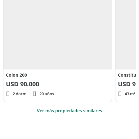
Colon 200
Constituc
USD
90.000
USD
95
2 dorm.
20 años
43 m² c
Ver más propiedades similares