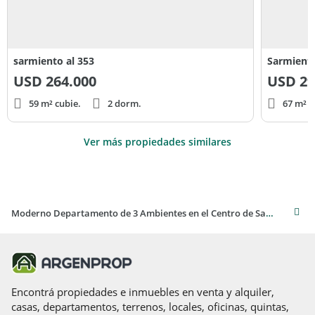
sarmiento al 353
Sarmiento
USD
264.000
USD
29
59 m² cubie.
2 dorm.
67 m² c
Ver más propiedades similares
Moderno Departamento de 3 Ambientes en el Centro de San Martín de los Andes
Encontrá propiedades e inmuebles en venta y alquiler,
casas, departamentos, terrenos, locales, oficinas, quintas,