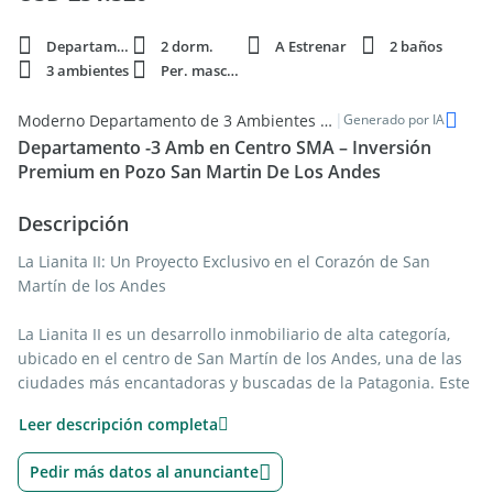
Departamento
2 dorm.
A Estrenar
2 baños
3 ambientes
Per. mascota
|
Moderno Departamento de 3 Ambientes en el Centro de San Martín de los Andes
Generado por IA
Departamento -3 Amb en Centro SMA – Inversión
Premium en Pozo San Martin De Los Andes
Descripción
La Lianita II: Un Proyecto Exclusivo en el Corazón de San
Martín de los Andes
La Lianita II es un desarrollo inmobiliario de alta categoría,
ubicado en el centro de San Martín de los Andes, una de las
ciudades más encantadoras y buscadas de la Patagonia. Este
proyecto de 16 modernos departamentos ha sido diseñado
Leer descripción completa
para quienes buscan una opción de inversión rentable o un
lugar ideal para el descanso y la calidad de vida en familia.
Pedir más datos al anunciante
Con entrega estimada para Julio de 2026, La Lianita II es la