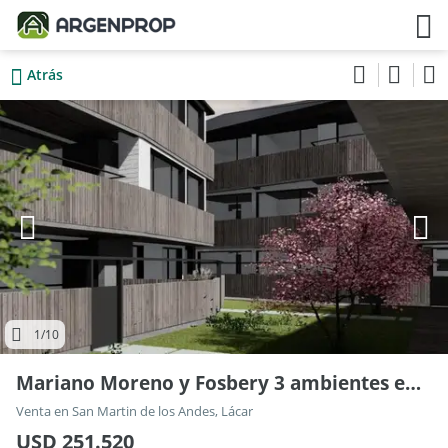
Atrás
1
/10
Mariano Moreno y Fosbery 3 ambientes en pozo
Venta en San Martin de los Andes, Lácar
USD 251.520