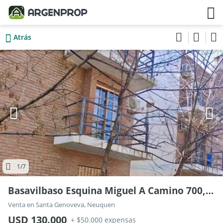
Atrás
1
/7
Basavilbaso Esquina Miguel A Camino 700, Piso 2
Venta en Santa Genoveva, Neuquen
USD 130.000
+ $50.000 expensas