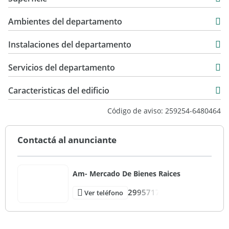
Venta
50 m2
USD 130.000
Ambientes del departamento
55 m2
Instalaciones del departamento
Servicios del departamento
Caracteristicas del edificio
3
Código de aviso: 259254-6480464
Esquina
Bueno
Contactá al anunciante
Am- Mercado De Bienes Raices
2995717
Ver teléfono