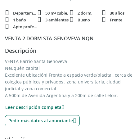
Departamento
50 m² cubie.
2 dorm.
30 años
1 baño
3 ambientes
Bueno
Frente
Apto profesi.
VENTA 2 DORM STA GENOVEVA NQN
Descripción
VENTA Barrio Santa Genoveva
Neuquén capital
Excelente ubicación! Frente a espacio verde/placita , cerca de
colegios públicos y privados , zona universitaria, ciudad
judicial y zona comercial.
A 500m de Avenida Argentina y a 200m de calle Leloir.
Departamento en segundo piso por escalera.
Leer descripción completa
Living comedor con cocina integrada, balcón, baño completo,
dos dormitorios.
Pedir más datos al anunciante
Basavilvaso y Miguel A Caminos.
Ideal inversión! consúltanos vía whatsapp al . Te esperemos