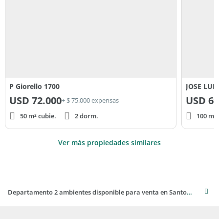
P Giorello 1700
JOSE LUI
USD
72.000
USD
69
+ $ 75.000 expensas
50 m² cubie.
2 dorm.
100 m² 
Ver más propiedades similares
Departamento 2 ambientes disponible para venta en Santos Lugares