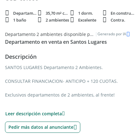
Departamento
35,70 m² cubie.
1 dorm.
En construcción
1 baño
2 ambientes
Excelente
Contra.
|
Departamento 2 ambientes disponible para venta en Santos Lugares
Generado por IA
Departamento en venta en Santos Lugares
Descripción
SANTOS LUGARES Departamento 2 Ambientes.
CONSULTAR FINANCIACION- ANTICIPO + 120 CUOTAS.
Exclusivos departamentos de 2 ambientes, al frente!
Amplio living comedor, con salida a balcón, cocina semi
Leer descripción completa
integrada, balcón, baño completo y dormitorio con interior de
placard.
Pedir más datos al anunciante
La unidad cuenta con detalles de categoría, puerta de ingreso