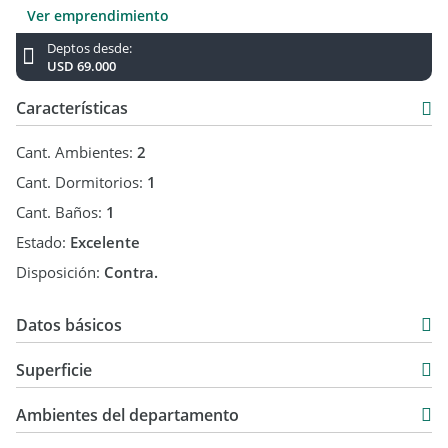
Adriana Gomez de Montanari – CSM Mt N° 1590
Ver emprendimiento
Martín Emanuel Montanari – CUCICBA Mt N° 9186
Deptos desde:
USD 69.000
Características
Cant. Ambientes:
2
Cant. Dormitorios:
1
Cant. Baños:
1
Estado:
Excelente
Disposición:
Contra.
Datos básicos
Departamento
Superficie
Venta
35,70 m2
USD 69.000
Ambientes del departamento
4,80 m2