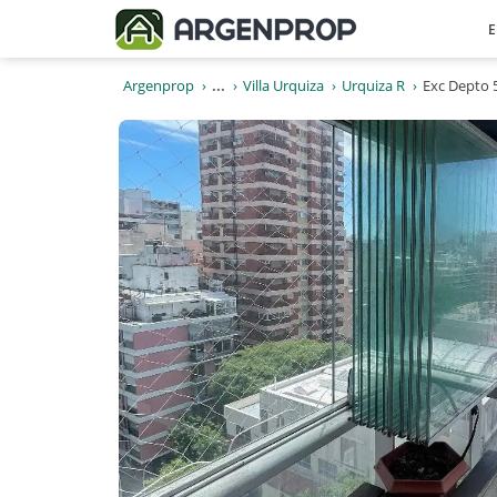
E
Argenprop
...
Villa Urquiza
Urquiza R