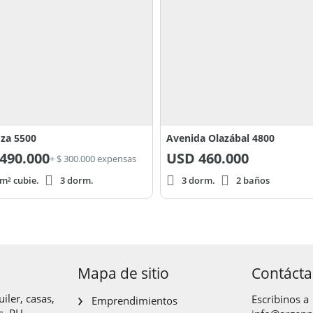
za 5500
Avenida Olazábal 4800
490.000
USD
460.000
+ $ 300.000 expensas
m² cubie.
3 dorm.
3 dorm.
2 baños
Mapa de sitio
Contáct
iler, casas,
Escribinos a
Emprendimientos