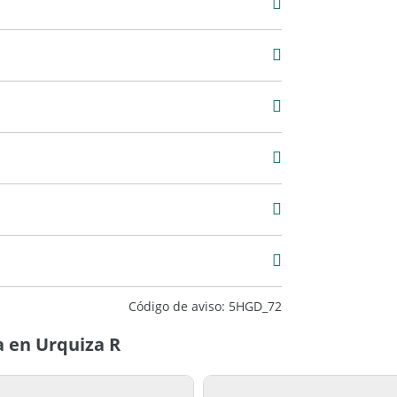
2
1
mera
Ladrillo
m2
50 m2
Código de aviso: 5HGD_72
 en Urquiza R