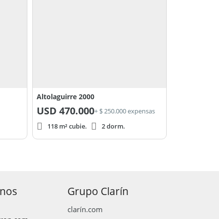
Altolaguirre 2000
USD
470.000
+ $ 250.000 expensas
118 m² cubie.
2 dorm.
anos
Grupo Clarín
clarín.com