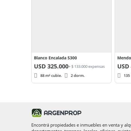
Blanco Encalada 5300
Mendo
USD
325.000
USD
+ $ 133.000 expensas
88 m² cubie.
2 dorm.
135 
Encontrá propiedades e inmuebles en venta y alqu