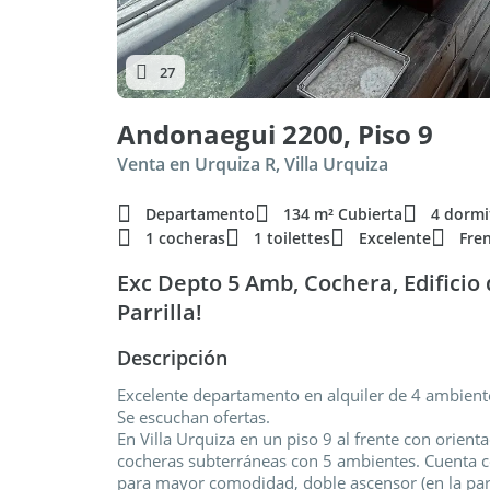
27
Andonaegui 2200, Piso 9
Venta en Urquiza R, Villa Urquiza
Departamento
134 m² Cubierta
4 dormi
1 cocheras
1 toilettes
Excelente
Fre
Exc Depto 5 Amb, Cochera, Edificio 
Parrilla!
Descripción
Excelente departamento en alquiler de 4 ambien
Se escuchan ofertas.
En Villa Urquiza en un piso 9 al frente con orientac
cocheras subterráneas con 5 ambientes. Cuenta co
para mayor comodidad, doble ascensor (en la part