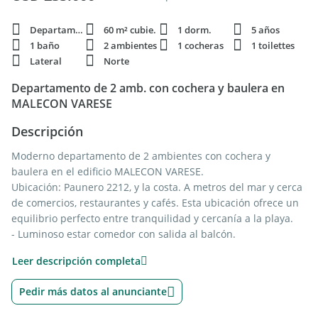
Departamento
60 m² cubie.
1 dorm.
5 años
1 baño
2 ambientes
1 cocheras
1 toilettes
Lateral
Norte
Departamento de 2 amb. con cochera y baulera en
MALECON VARESE
Descripción
Moderno departamento de 2 ambientes con cochera y
baulera en el edificio MALECON VARESE.
Ubicación: Paunero 2212, y la costa. A metros del mar y cerca
de comercios, restaurantes y cafés. Esta ubicación ofrece un
equilibrio perfecto entre tranquilidad y cercanía a la playa.
- Luminoso estar comedor con salida al balcón.
- Con cocina integrada. Mesadas de cocina silestone.
Leer descripción completa
- Espacio para lavavajilla y lavarropa.
- 1 Toilette.
Pedir más datos al anunciante
- Dormitorio en suite, con salida al balcón.
- Calefacción por losa radiante con caldera dual de ajuste