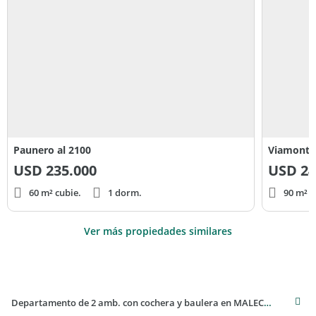
Paunero al 2100
Viamonte 
USD
235.000
USD
24
60 m² cubie.
1 dorm.
90 m² c
Ver más propiedades similares
Departamento de 2 amb. con cochera y baulera en MALECON VARESE