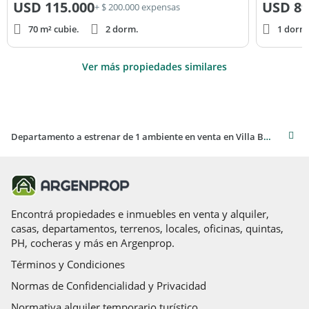
USD
115.000
USD
89
+ $ 200.000 expensas
70 m² cubie.
2 dorm.
1 dorm
Ver más propiedades similares
Departamento a estrenar de 1 ambiente en venta en Villa Ballester
Encontrá propiedades e inmuebles en venta y alquiler,
casas, departamentos, terrenos, locales, oficinas, quintas,
PH, cocheras y más en Argenprop.
Términos y Condiciones
Normas de Confidencialidad y Privacidad
Normativa alquiler temporario turístico