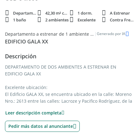
Departamento
42,30 m² cubie.
1 dorm.
A Estrenar
1 baño
2 ambientes
Excelente
Contra Frente
|
Departamento a estrenar de 1 ambiente en venta en Villa Ballester
Generado por IA
EDIFICIO GALA XX
Descripción
DEPARTAMENTO DE DOS AMBIENTES A ESTRENAR EN
EDIFICIO GALA XX
Excelente ubicación:
El Edificio GALA XX, se encuentra ubicado en la calle: Moreno
Nro.: 2613 entre las calles: Lacroze y Pacifico Rodríguez, de la
Localidad de: Villa Ballester, Partido de: General San Martin,
Leer descripción completa
Provincia de: Buenos Aires.
Pedir más datos al anunciante
Cercanía y accesibilidad:
A 100 metros de la Plaza Mitre