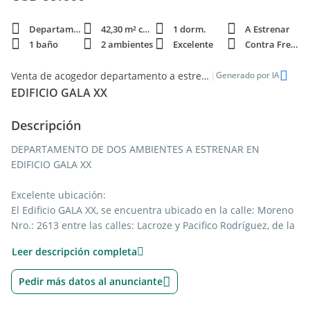
Departamento
42,30 m² cubie.
1 dorm.
A Estrenar
1 baño
2 ambientes
Excelente
Contra Frente
|
Venta de acogedor departamento a estrenar de 2 ambientes en Villa Ballester
Generado por IA
EDIFICIO GALA XX
Descripción
DEPARTAMENTO DE DOS AMBIENTES A ESTRENAR EN
EDIFICIO GALA XX
Excelente ubicación:
El Edificio GALA XX, se encuentra ubicado en la calle: Moreno
Nro.: 2613 entre las calles: Lacroze y Pacifico Rodríguez, de la
Localidad de: Villa Ballester, Partido de: General San Martin,
Leer descripción completa
Provincia de: Buenos Aires.
Pedir más datos al anunciante
Cercanía y accesibilidad:
A 100 metros de la Plaza Mitre