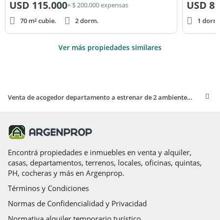
USD
115.000
USD
89
+ $ 200.000 expensas
70 m² cubie.
2 dorm.
1 dorm
Ver más propiedades similares
Venta de acogedor departamento a estrenar de 2 ambientes en Villa Ballester
Encontrá propiedades e inmuebles en venta y alquiler,
casas, departamentos, terrenos, locales, oficinas, quintas,
PH, cocheras y más en Argenprop.
Términos y Condiciones
Normas de Confidencialidad y Privacidad
Normativa alquiler temporario turístico