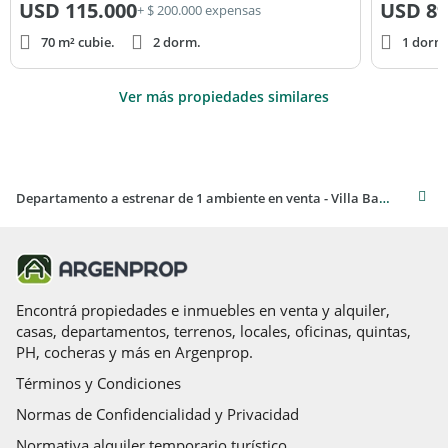
USD
115.000
USD
89
+ $ 200.000 expensas
70 m² cubie.
2 dorm.
1 dorm
Ver más propiedades similares
Departamento a estrenar de 1 ambiente en venta - Villa Ballester
Encontrá propiedades e inmuebles en venta y alquiler,
casas, departamentos, terrenos, locales, oficinas, quintas,
PH, cocheras y más en Argenprop.
Términos y Condiciones
Normas de Confidencialidad y Privacidad
Normativa alquiler temporario turístico