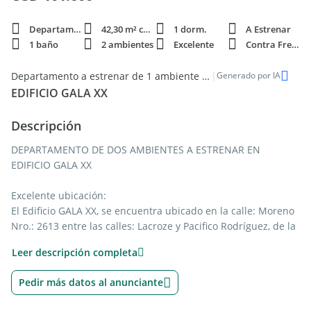
Departamento
42,30 m² cubie.
1 dorm.
A Estrenar
1 baño
2 ambientes
Excelente
Contra Frente
|
Departamento a estrenar de 1 ambiente en venta - Villa Ballester
Generado por IA
EDIFICIO GALA XX
Descripción
DEPARTAMENTO DE DOS AMBIENTES A ESTRENAR EN
EDIFICIO GALA XX
Excelente ubicación:
El Edificio GALA XX, se encuentra ubicado en la calle: Moreno
Nro.: 2613 entre las calles: Lacroze y Pacifico Rodríguez, de la
Localidad de: Villa Ballester, Partido de: General San Martin,
Leer descripción completa
Provincia de: Buenos Aires.
Pedir más datos al anunciante
Cercanía y accesibilidad:
A 100 metros de la Plaza Mitre