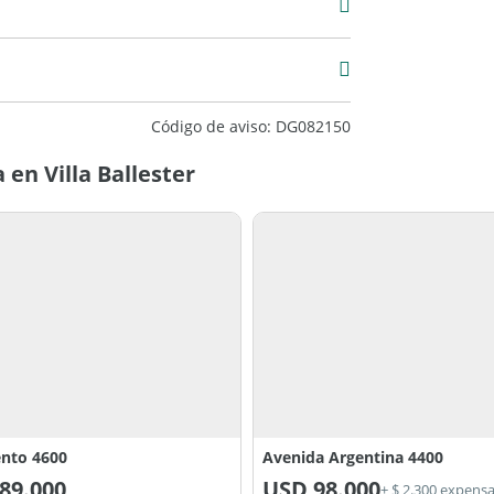
Excelente
Código de aviso: DG082150
en Villa Ballester
nto 4600
Avenida Argentina 4400
89.000
USD
98.000
+ $ 2.300 expens