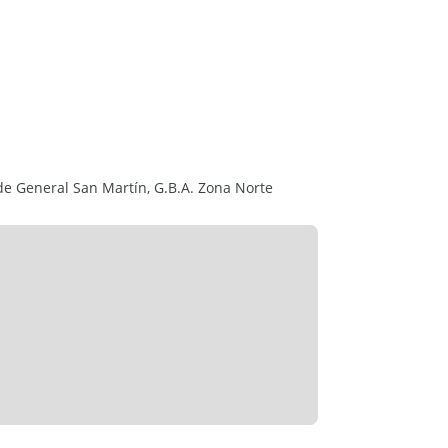
 tercer dormitorio)
o de General San Martín, G.B.A. Zona Norte
n y en una ubicación privilegiada.
a más información o coordinar una visita.