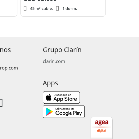
45 m² cubie.
1 dorm.
anos
Grupo Clarín
clarín.com
prop.com
Apps
s