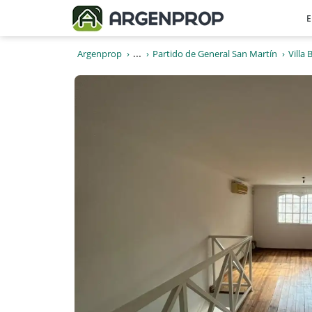
E
Argenprop
...
Partido de General San Martín
Villa 