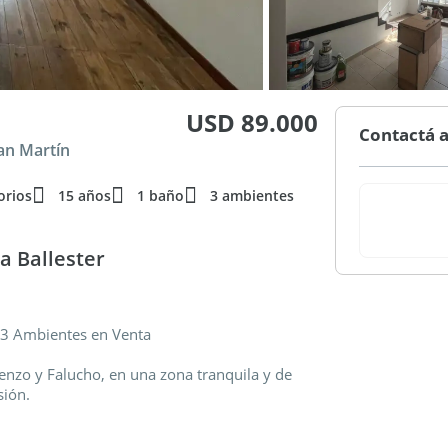
USD 89.000
Contactá a
San Martín
orios
15 años
1 baño
3 ambientes
a Ballester
x 3 Ambientes en Venta
enzo y Falucho, en una zona tranquila y de
sión.