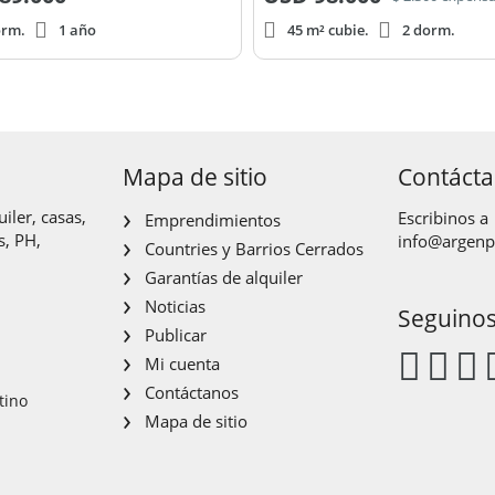
orm.
1 año
45 m² cubie.
2 dorm.
Mapa de sitio
Contáct
iler, casas,
Escribinos a
Emprendimientos
s, PH,
info@argen
Countries y Barrios Cerrados
Garantías de alquiler
Noticias
Seguino
Publicar
Mi cuenta
Contáctanos
tino
Mapa de sitio