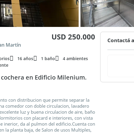
USD 250.000
Contactá a
San Martín
orios
16 años
1 baño
4 ambientes
ente
cochera en Edificio Milenium.
nto con distribucion que permite separar la
ina comedor con doble circulacion, lavadero
xcelente luz y buena circulacion de aire, baño
 dormitorios con placard e interiores, con vista
 e inerior, da al pulmon del edificio.Cuenta con
en la planta baja, de Salon de usos Multiples,