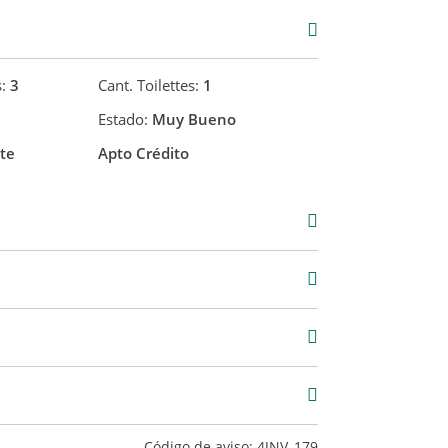
s:
3
Cant. Toilettes:
1
Estado:
Muy Bueno
te
Apto Crédito
Venta
USD 250.000
Código de aviso: 4JNV_179