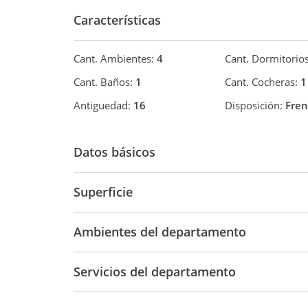
Características
Cant. Ambientes:
4
Cant. Dormitorio
Cant. Baños:
1
Cant. Cocheras:
1
Antiguedad:
16
Disposición:
Fren
Datos básicos
Superficie
Departamento
86 m2
86 m2
Ambientes del departamento
Servicios del departamento