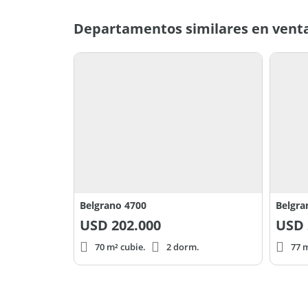
Departamentos similares en venta 
Belgrano 4700
Belgra
USD
202.000
USD
70 m² cubie.
2 dorm.
77 m