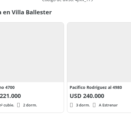
en Villa Ballester
no 4700
Pacifico Rodriguez al 4980
221.000
USD
240.000
² cubie.
2 dorm.
3 dorm.
A Estrenar