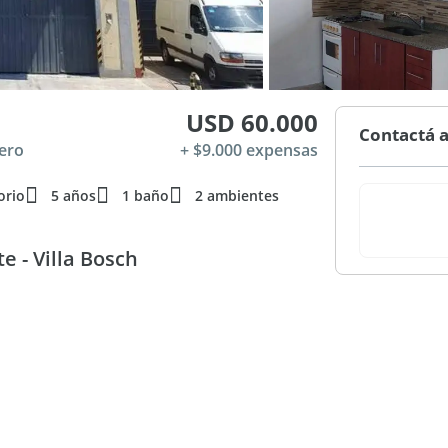
USD 60.000
Contactá a
rero
+ $9.000 expensas
orio
5 años
1 baño
2 ambientes
 - Villa Bosch