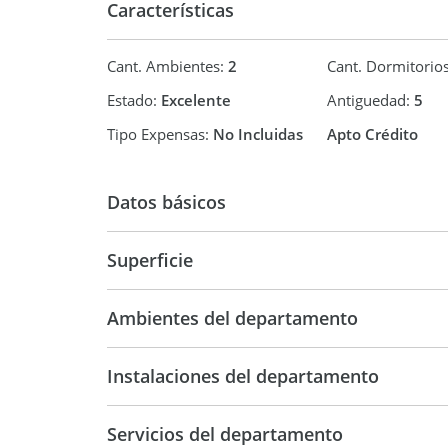
Características
Cant. Ambientes:
2
Cant. Dormitorio
Estado:
Excelente
Antiguedad:
5
Tipo Expensas:
No Incluidas
Apto Crédito
Datos básicos
Superficie
Departamento
42 m2
42 m2
Ambientes del departamento
Instalaciones del departamento
Servicios del departamento