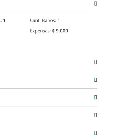
s:
1
Cant. Baños:
1
Expensas:
$ 9.000
Venta
USD 60.000