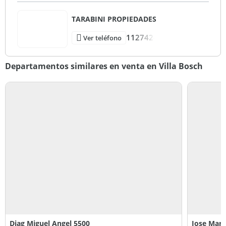
TARABINI PROPIEDADES
112742-
Ver teléfono
Departamentos similares en venta en Villa Bosch
Diag Miguel Angel 5500
Jose Mari