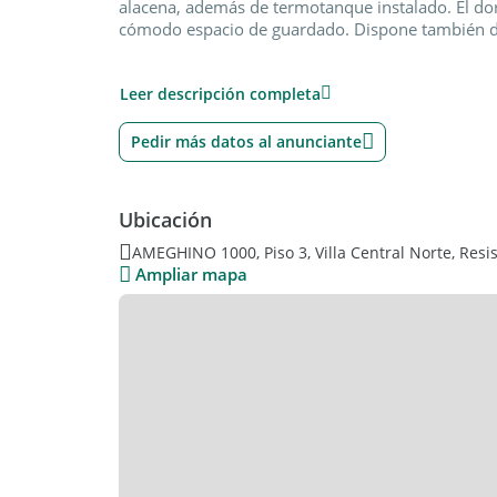
alacena, además de termotanque instalado. El do
cómodo espacio de guardado. Dispone también d
Ubicado en edificio con ascensor, lo que aporta pra
Leer descripción completa
cochera, un valor agregado muy buscado en la zo
Ideal tanto para vivienda propia como para renta,
Pedir más datos al anunciante
Superficie total uso propio UF: 45 m2
Cochera fija: Si
Ubicación
Categoría del edificio: MUY BUENA
AMEGHINO 1000, Piso 3, Villa Central Norte, Resi
Ampliar mapa
OFERTA PROVISTA POR SISTEMA SOM - CODIGO: