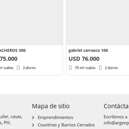
ACHEROS 300
gabriel carrasco 100
75.000
USD
76.000
² cubie.
3 dorm.
75 m² cubie.
2 dorm.
Mapa de sitio
Contáct
iler, casas,
Escribinos a
Emprendimientos
s, PH,
info@argen
Countries y Barrios Cerrados