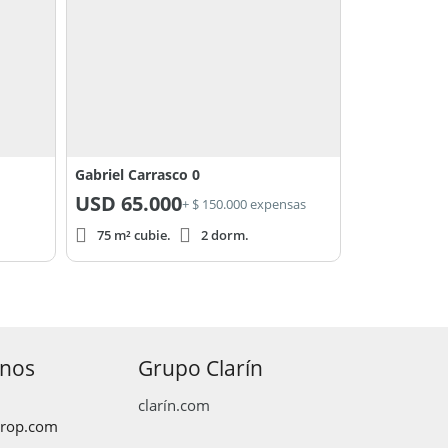
Gabriel Carrasco 0
USD
65.000
+ $ 150.000 expensas
75 m² cubie.
2 dorm.
anos
Grupo Clarín
clarín.com
prop.com