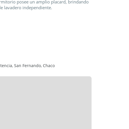
rmitorio posee un amplio placard, brindando
e lavadero independiente.
cticidad y confort en el día a día. Incluye
na.
 en una ubicación estratégica cercana a todo.
stencia, San Fernando, Chaco
 SI22958