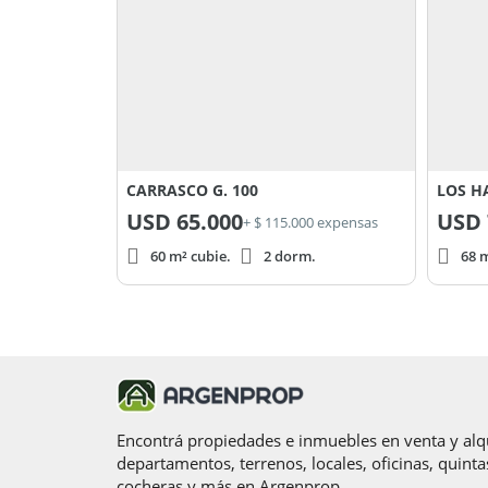
CARRASCO G. 100
LOS H
USD
65.000
USD
+ $ 115.000 expensas
60 m² cubie.
2 dorm.
68 m
Encontrá propiedades e inmuebles en venta y alqu
departamentos, terrenos, locales, oficinas, quinta
cocheras y más en Argenprop.