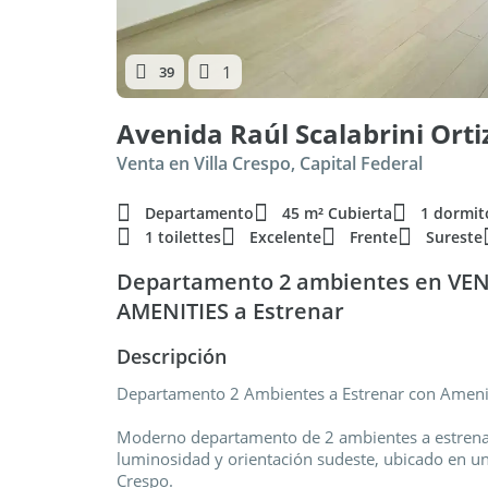
1
39
Avenida Raúl Scalabrini Orti
Venta en Villa Crespo, Capital Federal
Departamento
45 m² Cubierta
1 dormit
1 toilettes
Excelente
Frente
Sureste
Departamento 2 ambientes en VENT
AMENITIES a Estrenar
Descripción
Departamento 2 Ambientes a Estrenar con Amenit
Moderno departamento de 2 ambientes a estrenar 
luminosidad y orientación sudeste, ubicado en un
Crespo.