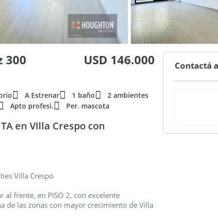
z 300
USD 146.000
Contactá a
orio
A Estrenar
1 baño
2 ambientes
Apto profesi.
Per. mascota
A en VIlla Crespo con
ies Villa Crespo
al frente, en PISO 2, con excelente
a de las zonas con mayor crecimiento de Villa