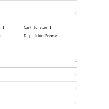
s:
1
Cant. Toilettes:
1
e
Disposición:
Frente
000