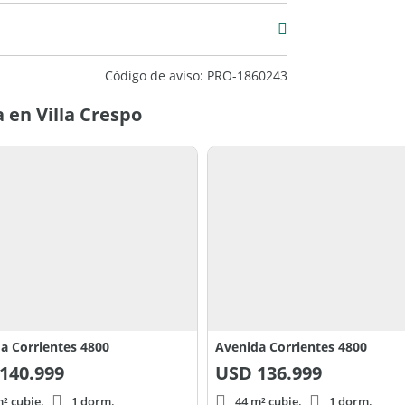
Código de aviso: PRO-1860243
 en Villa Crespo
a Corrientes 4800
Avenida Corrientes 4800
140.999
USD
136.999
² cubie.
1 dorm.
44 m² cubie.
1 dorm.