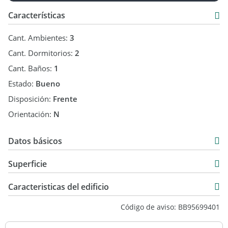
Características
Cant. Ambientes:
3
Cant. Dormitorios:
2
Cant. Baños:
1
Estado:
Bueno
Disposición:
Frente
Orientación:
N
Datos básicos
Venta
Superficie
USD 215.000
67 m2
Caracteristicas del edificio
29 m2
9
Código de aviso: BB95699401
96 m2
2