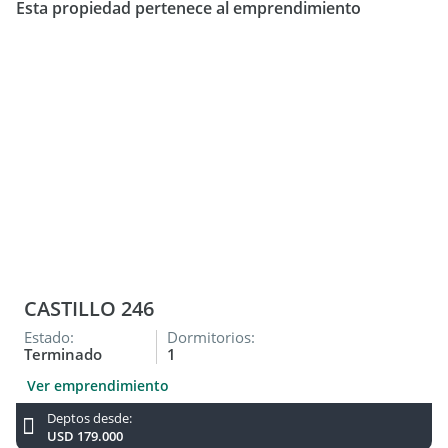
facturas, títulos y planos legales del inmueble. El interesado
Esta propiedad pertenece al emprendimiento
deberá realizar las verificaciones respectivas previamente a
la realización de cualquier operación, requiriendo por sí o
sus profesionales las copias necesarias de la documentación
que corresponda.
CASTILLO 246
Estado:
Dormitorios:
Terminado
1
Ver emprendimiento
Deptos desde:
USD 179.000