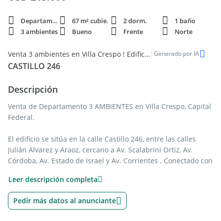
Departamento
67 m² cubie.
2 dorm.
1 baño
3 ambientes
Bueno
Frente
Norte
|
Venta 3 ambientes en Villa Crespo ! Edificio con Pileta
Generado por IA
CASTILLO 246
Descripción
Venta de Departamento 3 AMBIENTES en Villa Crespo, Capital
Federal.
El edificio se sitúa en la calle Castillo 246, entre las calles
Julián Alvarez y Araoz, cercano a Av. Scalabrini Ortiz, Av.
Córdoba, Av. Estado de Israel y Av. Corrientes . Conectado con
variados medios de transporte los que permiten un rápido
Leer descripción completa
acceso al centro.
Pedir más datos al anunciante
Los departamentos son amplios semipisos de categoría
provistos con caldera individual, pisos de porcelanato simil