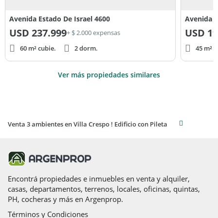
Avenida Estado De Israel 4600
Avenida E
USD
237.999
USD
19
+ $ 2.000 expensas
60 m² cubie.
2 dorm.
45 m² c
Ver más propiedades similares
Venta 3 ambientes en Villa Crespo ! Edificio con Pileta
Encontrá propiedades e inmuebles en venta y alquiler,
casas, departamentos, terrenos, locales, oficinas, quintas,
PH, cocheras y más en Argenprop.
Términos y Condiciones